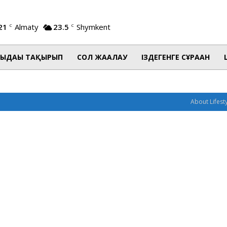
21
Almaty
23.5
Shymkent
C
C
ЫДАҒЫ ТАҚЫРЫП
СОЛ ЖАҒАЛАУ
ІЗДЕГЕНГЕ СҰРАҒАН
About Lifest