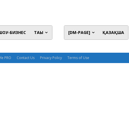
ШОУ-БИЗНЕС
ТАҒЫ
[DM-PAGE]
ҚАЗАҚША
yle PRO
Contact Us
Privacy Policy
Terms of Use