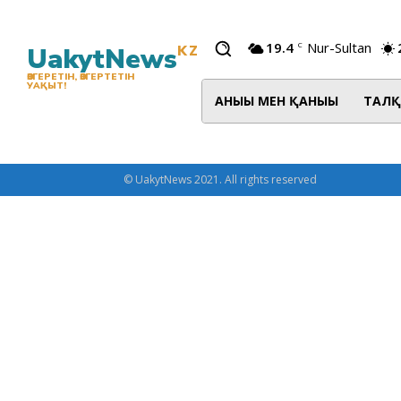
19.4
Nur-Sultan
C
UakytNews
KZ
ӨЗГЕРЕТІН, ӨЗГЕРТЕТІН
УАҚЫТ!
АНЫҒЫ МЕН ҚАНЫҒЫ
ТАЛҚ
© UakytNews 2021. All rights reserved