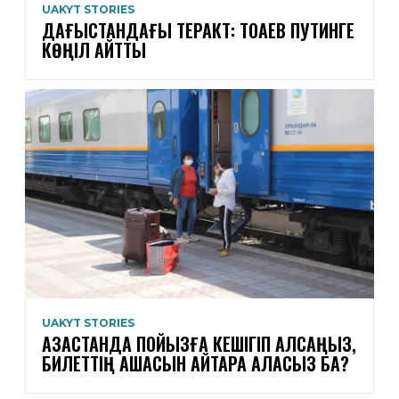
UAKYT STORIES
ДАҒЫСТАНДАҒЫ ТЕРАКТ: ТОҚАЕВ ПУТИНГЕ
КӨҢІЛ АЙТТЫ
UAKYT STORIES
ҚАЗАҚСТАНДА ПОЙЫЗҒА КЕШІГІП ҚАЛСАҢЫЗ,
БИЛЕТТІҢ АҚШАСЫН ҚАЙТАРА АЛАСЫЗ БА?