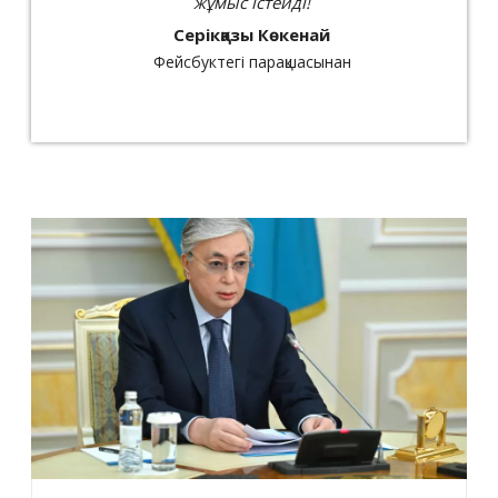
жұмыс істейді!
Серікқазы Көкенай
Фейсбуктегі парақшасынан