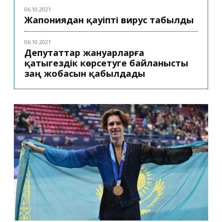
06.10.2021
Жапониядан қауіпті вирус табылды
06.10.2021
Депутаттар жануарларға
қатыгездік көрсетуге байланысты
заң жобасын қабылдады