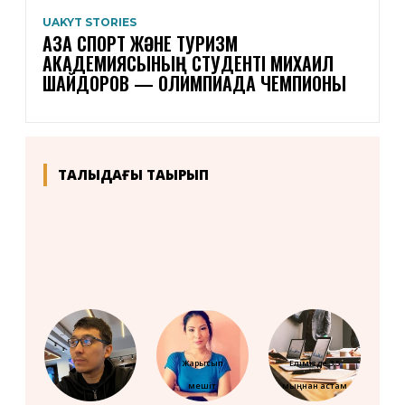
UAKYT STORIES
ҚАЗАҚ СПОРТ ЖӘНЕ ТУРИЗМ
АКАДЕМИЯСЫНЫҢ СТУДЕНТІ МИХАИЛ
ШАЙДОРОВ — ОЛИМПИАДА ЧЕМПИОНЫ
ТАЛҚЫДАҒЫ ТАҚЫРЫП
Жарысып
Елімізде 3,5
мешіт
мыңнан астам