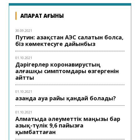
АҚПАРАТ АҒЫНЫ
30.09.2021
Путин: Қазақстан АЭС салатын болса,
біз көмектесуге дайынбыз
01.10.2021
Дәрігерлер коронавирустың
алғашқы симптомдары өзгергенін
айтты
01.10.2021
Қазанда ауа райы қандай болады?
01.10.2021
Алматыда әлеуметтік маңызы бар
азық-түлік 9,6 пайызға
қымбаттаған