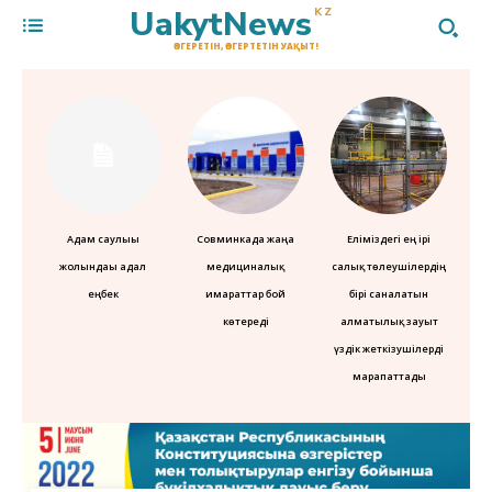
UakytNews
KZ
ӨЗГЕРЕТІН, ӨЗГЕРТЕТІН УАҚЫТ!
Адам саулығы
Совминкада жаңа
Еліміздегі ең ірі
жолындағы адал
медициналық
салық төлеушілердің
еңбек
ғимараттар бой
бірі саналатын
көтереді
алматылық зауыт
үздік жеткізушілерді
марапаттады