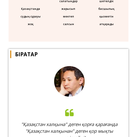
салатындар
шетелдік
Қазақстанда
жарысып
басшылық
судың сұрауы
мектеп
қызметін
жоқ
салсын
атқарады
БІРАТАР
"Қазақстан халқына" деген қорға қарағанда
"Қазақстан халқынан" деген қор мықты