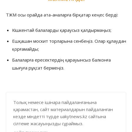
ТЖМ осы орайда ата-аналарға бірқатар кеңес берді:
Кішкентай балаларды қараусыз қалдырмаңыз;
Ешқашан москит торларына сенбеңіз. Олар құлаудан
қорғамайды;
Балаларға ересектердің қарауынсыз балконға
шығуға рұқсат бермеңіз.
Толық немесе ішінара пайдаланғанына
қарамастан, сайт материалдарын пайдаланған
кезде міндетті түрде uakytnews.kz сайтына
сілтеме жасауыңызды сұраймыз.