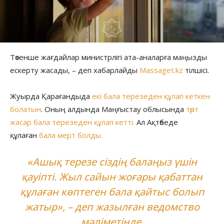
Төтенше жағдайлар министрлігі ата-аналарға маңызды
ескерту жасады, – деп хабарлайды
Massaget.kz
тілшісі.
Жуырда Қарағандыда
екі бала терезеден құлап кеткен
болатын
. Оның алдында Маңғыстау облысында
төрт
жасар бала терезеден құлап кетті.
Ал Ақтөбеде
құлаған
бала мерт болды.
«Ашық терезе сіздің балаңыз үшін
қауіпті. Жыл сайын жоғары қабаттан
құлаған көптеген бала қайтыс болып
жатыр», – деп жазылған ведомство
мәліметінде.