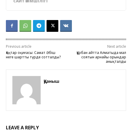
САЙТ ӘКІМШІЛІГІ
Previous article
Next article
Қаңтар оқиғасы: Самат Әбіш
Құрбан айтта Алматыда мал
неге шартты түрде сотталды?
соятын арнайы орындар
анықталды
Қуаныш
LEAVE A REPLY