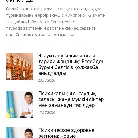
Онлайн-кинотеатрға жазылған қазақстандық қала
тұрғындарының әрбір екіншісі Кинопоиск қызметін
таңдайды. K Research Central Asia*
тәуелсіз зерттеуінің дерегіне сәйкес, сервисті
онлайн-кинотеатрларға жазылған...
Ясауитану ғылымындағы
тарихи жаңалық: Ресейден
бұрын белгісіз қолжазба
анықталды
23.07.2026
Психикалық денсаулық
саласы: жаңа мүмкіндіктер
мен заманауи тәсілдер
17.07.2026
Психическое здоровье
региона: новые