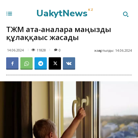
UakytNews
KZ
ТЖМ ата-аналарға маңызды
құлаққағыс жасады
11828
14.06.2024
0
жаңартылды:
14.06.2024