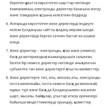
берілген құжатта көрсетілген шарттар негізінде
Компанияның электронды деректер базасына енгізу
және тізімдеріне қосуына келісетінін білдіреді.
Жоғарыда көрсетілген жеке деректерді өңдеуге
келісім Қолданушы сайтты қолдану мерзімі ішінде
жеке деректерді берген сәтінен бастап өз күшіне
енеді.
Жеке деректер – электронды, қағаз және (немесе)
басқа да материалдық тасымалдаушыға салынған,
белгілі бір немесе деректер негізінде анықталатын
субъектіге тән жеке деректерге қатысты мәліметтер.
Жеке деректерге тегі, аты, әкесінің аты, электронды
почта мекенжайы, почта немесе басқа да мекенжай,
жұмыс түрі және басқа да Қолданушымен жасалған
шарт, мысалы, байқаулар, ұтыстар өткізу ережелері
бойынша міндеттемелерді орындау, қызметтер