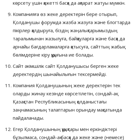
көрсету үшін қажетті басқа да ақпарат жатуы мүмкін.
Компанияға өз жеке деректерін бере отырып,
Қолданушы форумда жазба жазуға және блогтарда
пікірлер қалдыруға, біздің жаңалықтарымыздың
таралымынан жазылуға, байқауларға және басқа да
арнайы бағдарламаларға қатысуға, сайттың жабық
бөлімдеріне кіру құқығына ие болады.
Сайт әкімшілік сайт Қолданушысы берген жеке
деректердің шынайылығын тексермейді.
Компания Қолданушының жеке деректерін тек
оларды жинау кезінде көрсетілетін, сондай-ақ
Қазақстан Республикасының қолданыстағы
заңнамасының талаптарын орындау мақсатында
пайдаланады.
Егер Қолданушының құқықтары мен еркіндіктері
бұзылмаса, сондай-ақ басқа да жеке және (немесе)