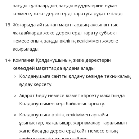
заңды тұлғалардың заңды мүдделеріне нұқсан
келмесе, жеке деректерді таратуға рұқсат етіледі.
Жоғарыда айтылған мақсаттардың аясынан тыс
жағдайларда жеке деректерді тарату субъект
немесе оның заңды өкілінің келісімімен жүзеге
асырылады.
Компания Қолданушының жеке деректерін
келесідей мақсаттарда қолдана алады:
Қолданушыға сайтты қолдану кезінде техникалық
қолдау көрсету.
Ақпарат беру немесе қызмет көрсету мақсатында
Қолданушымен кері байланыс орнату.
Қолданушыға өзінің келісімімен арнайы
ұсыныстар, жаңалықтар, жарнамалар таралымын
және басқа да деректерді сайт немесе оның
серіктестерінің атынан жіберу.