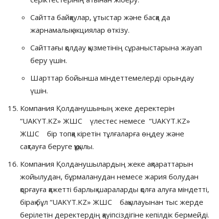
Сайтта байқаулар, ұтыстар және басқа да
жарнамалық акциялар өткізу.
Сайттағы қолдау қызметінің сұраныстарына жауап
беру үшін.
Шарттар бойынша міндеттемелерді орындау
үшін.
Компания Қолданушының жеке деректерін
“UAKYT.KZ» ЖШС үлестес немесе “UAKYT.KZ»
ЖШС бір топқа кіретін тұлғаларға өңдеу және
сақтауға беруге құқылы.
Компания Қолданушылардың жеке ақпараттарын
жойылудан, бұрмаланудан немесе жария болудан
қорғауға қажетті барлық шараларды қолға алуға міндетті,
бірақ бұл “UAKYT.KZ» ЖШС бақылауынан тыс жерде
берілетін деректердің қауіпсіздігіне кепілдік бермейді.