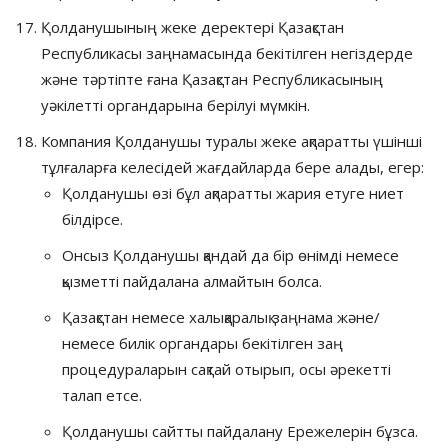
Қолданушының жеке деректері Қазақстан
Республикасы заңнамасында бекітілген негіздерде
және тәртіпте ғана Қазақстан Республикасының
уәкілетті органдарына берілуі мүмкін.
Компания Қолданушы туралы жеке ақпаратты үшінші
тұлғаларға келесідей жағдайларда бере алады, егер:
Қолданушы өзі бұл ақпаратты жария етуге ниет
білдірсе.
Онсыз Қолданушы қандай да бір өнімді немесе
қызметті пайдалана алмайтын болса.
Қазақстан немесе халықаралық заңнама және/
немесе билік органдары бекітілген заң
процедураларын сақтай отырып, осы әрекетті
талап етсе.
Қолданушы сайтты пайдалану Ережелерін бұзса.