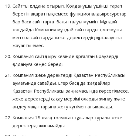
Сайтты қолдана отырып, Қолданушы үшінші тарап
беретін ақпараттық немесе функционалдық ресурстар
бар басқа сайттарға бағытталуы мүмкін. Мұндай
жағдайда Компания мұндай сайттардың мазмұны
мен сол сайттарда жеке деректердің қорғалауына
жауапты емес.
Компания сайтқа кіру кезінде қорғалған браузерді
қолдануға кеңес береді.
Компания жеке деректерді Қазақстан Республикасы
аумағында сақтайды. Егер басқа да жағдайлар
Қазақстан Республикасы заңнамасында көрсетілмесе,
жеке деректерді сақтау мерзімі оларды жинау және
өңдеу мақсаттарына жету күнімен анықталады.
Компания 18 жасқа толмаған тұлғалар туралы жеке
деректерді жинамайды.