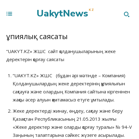
UakytNews
KZ
Құпиялық саясаты
“UAKYT.KZ» ЖШС сайт қолданушыларының жеке
деректерін қорғау саясаты
“UAKYT.KZ» ЖШС (бұдан әрі мәтінде – Компания)
Қолданушылардың жеке деректерінің құпиялығын
сақтауға және олардың Компания сайтына кіргенінен
жақсы әсер алуын қамтамасыз етуге ұмтылады.
Жеке деректерді жинау, өңдеу, сақтау және беру
Қазақстан Республикасының 21.05.2013 жылғы
«Жеке деректер және оларды қорғау туралы» № 94-V
Заңының талаптарына сәйкес жүзеге асырылады.