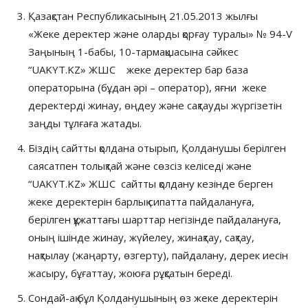
Қазақстан Республикасының 21.05.2013 жылғы
«Жеке деректер және оларды қорғау туралы» № 94-V
Заңының 1-бабы, 10-тармақшасына сәйкес
“UAKYT.KZ» ЖШС жеке деректер бар база
операторына (бұдан әрі – оператор), яғни жеке
деректерді жинау, өңдеу және сақтауды жүргізетін
заңды тұлғаға жатады.
Біздің сайтты қолдана отырып, Қолданушы берілген
саясатпен толықтай және сөзсіз келіседі және
“UAKYT.KZ» ЖШС сайтты қолдану кезінде берген
жеке деректерін барлық сипатта пайдалануға,
берілген құжаттағы шарттар негізінде пайдалануға,
оның ішінде жинау, жүйелеу, жинақтау, сақтау,
нақтылау (жаңарту, өзгерту), пайдалану, дерек иесін
жасыру, бұғаттау, жоюға рұқсатын береді.
Сондай-ақ бұл Қолданушының өз жеке деректерін