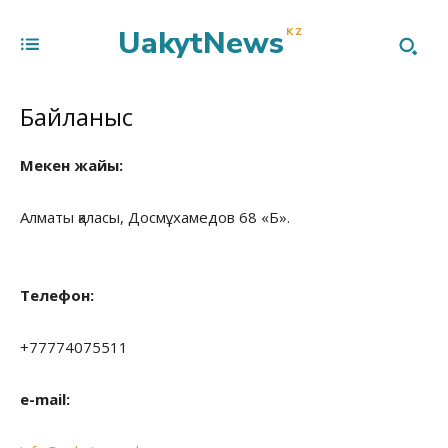
UakytNews
KZ
Байланыс
Мекен жайы:
Алматы қаласы, Досмұхамедов 68 «Б».
Телефон:
+77774075511
e-mail: