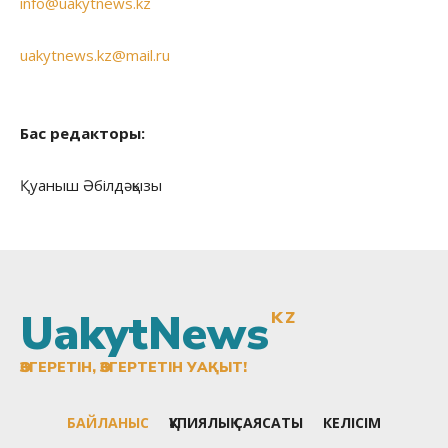
info@uakytnews.kz
uakytnews.kz@mail.ru
Бас редакторы:
Қуаныш Әбілдәқызы
UakytNews
KZ
ӨЗГЕРЕТІН, ӨЗГЕРТЕТІН УАҚЫТ!
БАЙЛАНЫС
ҚҰПИЯЛЫҚ САЯСАТЫ
КЕЛІСІМ