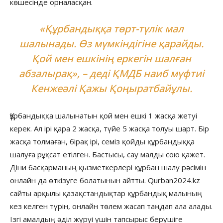
көшесінде орналасқан.
«Құрбандыққа төрт-түлік мал
шалынады. Өз мүмкіндігіне қарайды.
Қой мен ешкінің еркегін шалған
абзалырақ», – деді ҚМДБ наиб мүфтиі
Кенжеәлі Қажы Қоңыратбайұлы.
Құрбандыққа шалынатын қой мен ешкі 1 жасқа жетуі
керек. Ал ірі қара 2 жасқа, түйе 5 жасқа толуы шарт. Бір
жасқа толмаған, бірақ ірі, семіз қойды құрбандыққа
шалуға рұқсат етілген. Бастысы, сау малды сою қажет.
Діни басқарманың қызметкерлері құрбан шалу рәсімін
онлайн да өткізуге болатынын айтты. Qurban2024.kz
сайты арқылы қазақстандықтар құрбандық малының
кез келген түрін, онлайн төлем жасап таңдап ала алады.
Ізгі амалдың әділ жүруі үшін тапсырыс берушіге