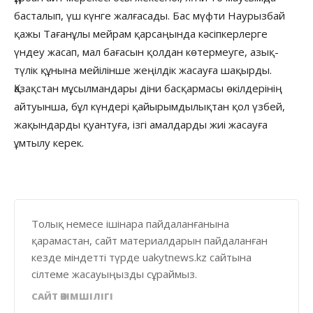
басталып, үш күнге жалғасады. Бас мүфти Наурызбай
қажы Тағанұлы мейрам қарсаңында кәсіпкерлерге
үндеу жасап, мал бағасын қолдан көтермеуге, азық-
түлік құнына мейілінше жеңілдік жасауға шақырды.
Қазақстан мұсылмандары діни басқармасы өкілдерінің
айтуынша, бұл күндері қайырымдылықтан қол үзбей,
жақындарды қуантуға, ізгі амалдарды жиі жасауға
ұмтылу керек.
Толық немесе ішінара пайдаланғанына
қарамастан, сайт материалдарын пайдаланған
кезде міндетті түрде uakytnews.kz сайтына
сілтеме жасауыңызды сұраймыз.
САЙТ ӘКІМШІЛІГІ