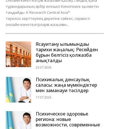
Онлайн-кинотеатрға жазылған қазақстандық қала
тұрғындарының әрбір екіншісі Кинопоиск қызметін
таңдайды. K Research Central Asia*
тәуелсіз зерттеуінің дерегіне сәйкес, сервисті
онлайн-кинотеатрларға жазылған...
Ясауитану ғылымындағы
тарихи жаңалық: Ресейден
бұрын белгісіз қолжазба
анықталды
23.07.2026
Психикалық денсаулық
саласы: жаңа мүмкіндіктер
мен заманауи тәсілдер
17.07.2026
Психическое здоровье
региона: новые
возможности, современные