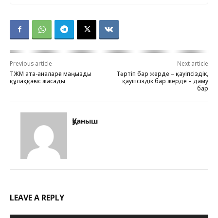
Previous article
Next article
ТЖМ ата-аналарға маңызды
Тәртіп бар жерде – қауіпсіздік,
құлаққағыс жасады
қауіпсіздік бар жерде – даму
бар
Қуаныш
LEAVE A REPLY