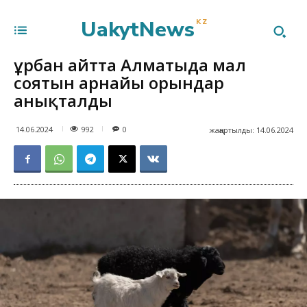
UakytNews
KZ
Құрбан айтта Алматыда мал
соятын арнайы орындар
анықталды
992
14.06.2024
0
жаңартылды:
14.06.2024