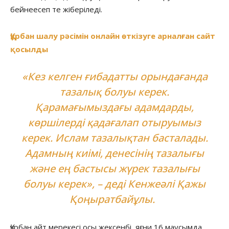
бейнеесеп те жіберіледі.
Құрбан шалу рәсімін онлайн өткізуге арналған сайт
қосылды
«Кез келген ғибадатты орындағанда
тазалық болуы керек.
Қарамағымыздағы адамдарды,
көршілерді қадағалап отыруымыз
керек. Ислам тазалықтан басталады.
Адамның киімі, денесінің тазалығы
және ең бастысы жүрек тазалығы
болуы керек», – деді Кенжеәлі Қажы
Қоңыратбайұлы.
Құрбан айт мерекесі осы жексенбі, яғни 16 маусымда