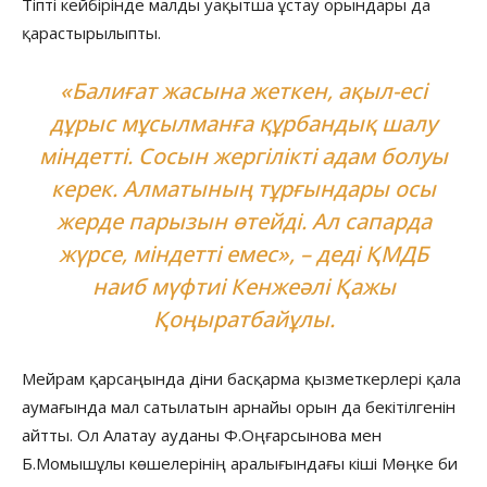
Тіпті кейбірінде малды уақытша ұстау орындары да
қарастырылыпты.
«Балиғат жасына жеткен, ақыл-есі
дұрыс мұсылманға құрбандық шалу
міндетті. Сосын жергілікті адам болуы
керек. Алматының тұрғындары осы
жерде парызын өтейді. Ал сапарда
жүрсе, міндетті емес», – деді ҚМДБ
наиб мүфтиі Кенжеәлі Қажы
Қоңыратбайұлы.
Мейрам қарсаңында діни басқарма қызметкерлері қала
аумағында мал сатылатын арнайы орын да бекітілгенін
айтты. Ол Алатау ауданы Ф.Оңғарсынова мен
Б.Момышұлы көшелерінің аралығындағы кіші Мөңке би