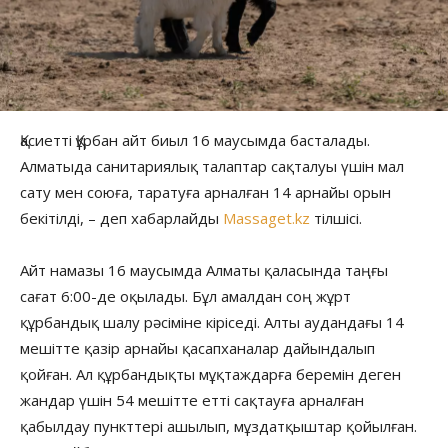
Қасиетті Құрбан айт биыл 16 маусымда басталады.
Алматыда санитариялық талаптар сақталуы үшін мал
сату мен союға, таратуға арналған 14 арнайы орын
бекітілді, – деп хабарлайды
Massaget.kz
тілшісі.
Айт намазы 16 маусымда Алматы қаласында таңғы
сағат 6:00-де оқылады. Бұл амалдан соң жұрт
құрбандық шалу рәсіміне кіріседі. Алты аудандағы 14
мешітте қазір арнайы қасапханалар дайындалып
қойған. Ал құрбандықты мұқтаждарға беремін деген
жандар үшін 54 мешітте етті сақтауға арналған
қабылдау пункттері ашылып, мұздатқыштар қойылған.