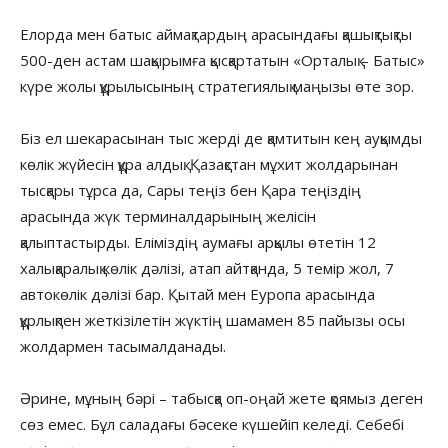
Елорда мен батыс аймақтардың арасындағы қашықтықты
500-ден астам шақырымға қысқартатын «Орталық – Батыс»
күре жолы құрылысының стратегиялық маңызы өте зор.
Біз ел шекарасынан тыс жерді де қамтитын кең ауқымды
көлік жүйесін құра алдық. Қазақстан мұхит жолдарынан
тысқары тұрса да, Сары теңіз бен Қара теңіздің
арасында жүк терминалдарының желісін
қалыптастырды. Еліміздің аумағы арқылы өтетін 12
халықаралық көлік дәлізі, атап айтқанда, 5 темір жол, 7
автокөлік дәлізі бар. Қытай мен Еуропа арасында
құрлықпен жеткізілетін жүктің шамамен 85 пайызы осы
жолдармен тасымалданады.
Әрине, мұның бәрі – табысқа оп-оңай жете қоямыз деген
сөз емес. Бұл саладағы бәсеке күшейіп келеді. Себебі