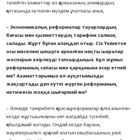
төлейтін азаматтар өз қаржысының алаяқтардың
қалтасында кеткенін мүлдем ұнатпасы анық.
– Экономикалық реформалар тауарлардың
бағасы мен қызметтердің тарифіне салмақ
салады. Жұрт бұған алаңдап отыр. Сіз Үкіметке
осы мәселені шешуге арналған нақты шаралар
жоспарын әзірлеуді тапсырдыңыз. Бұл жұмыс
реформаның сапасы мен қарқынына әсер етпей
ме? Азаматтарымыз әл-ауқатымызды
жақсартады деп күтіп жүрген реформаның
нәтижесін жоққа шығармай ма?
– Әлемдік тәжірибеге қарасақ, реформалар қолға алынған
кезде жұртшылық оны көп жағдайда түсінбей,
қабылдамай жатады. Ондай кезде барлық
жауапкершілікті арқалай алатын көшбасшының рөлі