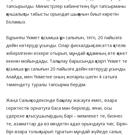
тапсырылды. Министрлер кабинетінің бұл тапсырманы
қаншалықты табысты орындап шыққанын биыл көретін
боламыз.
Бұрынғы Үкімет қосымша құн салығын, тіпті, 20 пайызға
дейін көтеруді ұсынды. Олар фискалдық саясатта қателік
жіберілгенін ескере отырып, мұндай қадамның өте қажет
екенін мойындады. Талқылау барысында қазіргі Үкімет те
қосымша құн салығын 20 пайызға дейін көтеруді ұсынды.
Алайда, мен Үкіметке оның жоғарғы шегін 4 сатыға
төмендету туралы тапсырма бердім.
Жаңа Салық кодексінде бақылау жасауға емес, өзара
серіктестік орнатуға баса мән беріледі, яғни, осы
үдеріске қатысушылардың бәрі – мемлекет те, бизнес
те, азаматтар да өз міндетін адал орындауға тиіс. Бірін-
бірі өзара толықтырып тұратын мұндай жүйеде салық