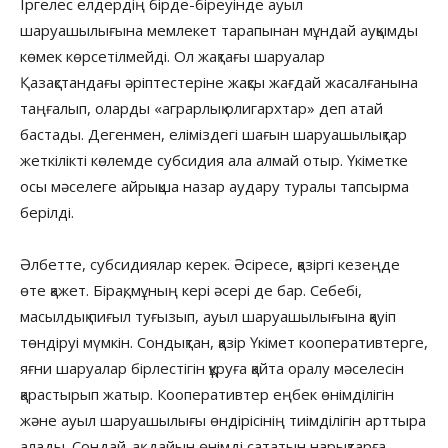
Іргелес елдердің бірде-біреуінде ауыл
шаруашылығына мемлекет тарапынан мұндай ауқымды
көмек көрсетілмейді. Ол жақтағы шаруалар
Қазақстандағы әріптестеріне жақсы жағдай жасалғанына
таңғалып, оларды «аграрлық олигархтар» деп атай
бастады. Дегенмен, еліміздегі шағын шаруашылықтар
жеткілікті көлемде субсидия ала алмай отыр. Үкіметке
осы мәселеге айрықша назар аудару туралы тапсырма
берілді.
Әлбетте, субсидиялар керек. Әсіресе, қазіргі кезеңде
өте қажет. Бірақ, мұның кері әсері де бар. Себебі,
масылдық пиғыл туғызып, ауыл шаруашылығына қауіп
төндіруі мүмкін. Сондықтан, қазір Үкімет кооперативтерге,
яғни шаруалар бірлестігін құруға қайта оралу мәселесін
қарастырып жатыр. Кооперативтер еңбек өнімділігін
және ауыл шаруашылығы өндірісінің тиімділігін арттыра
алады. Сондай-ақ, дайын өнімді сататын нарықтарға