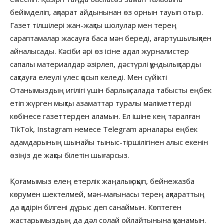
бейімделіп, ақпарат айдынынан өз орнын тауып отыр.
Газет тілшілері жан-жақты шолулар мен терең
сараптамалар жасауға баса мән береді, ағартушылықпен
айналысады. Кәсіби әрі өз ісіне адал журналистер
сапалы материалдар әзірлеп, дәстүрлі құндылықтарды
сақтауға елеулі үлес қосып келеді. Мен сүйікті
Отанымыздың игілігі үшін барлық салада табысты еңбек
етіп жүрген мықты азаматтар туралы мәліметтерді
көбінесе газеттерден аламын. Ел ішіне кең таралған
TikTok, Instagram немесе Telegram арналары еңбек
адамдарының шынайы тыныс-тіршілігінен алыс екенін
өзіңіз де жақсы білетін шығарсыз.
Қоғамымыз елең етерлік жаңалық оқып, бейнежазба
көрумен шектелмей, мән-мағынасы терең ақпараттың
да қадірін білгені дұрыс деп санаймын. Көптеген
жастарымыздың да дәл солай ойлайтынына қуанамын.