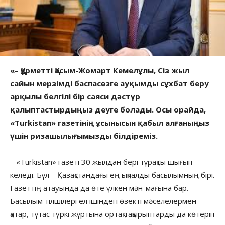
«– Құрметті Қасым-Жомарт Кемелұлы, Сіз жыл
сайын мерзімді баспасөзге ауқымды сұхбат беру
арқылы белгілі бір саяси дәстүр
қалыптастырдыңыз деуге болады. Осы орайда,
«Turkistan» газетінің ұсынысын қабыл алғаныңыз
үшін ризашылығымызды білдіреміз.
– «Turkistan» газеті 30 жылдан бері тұрақты шығып
келеді. Бұл – Қазақстандағы ең ықпалды басылымның бірі.
Газеттің атауында да өте үлкен мән-мағына бар.
Басылым тілшілері ел ішіндегі өзекті мәселелермен
қатар, тұтас түркі жұртына ортақ тақырыптарды да көтеріп