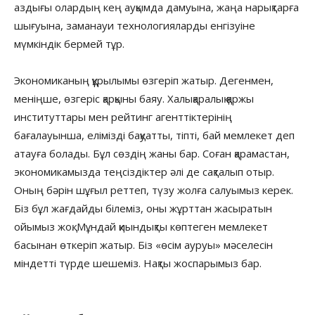
аздығы олардың кең ауқымда дамуына, жаңа нарықтарға
шығуына, заманауи технологияларды енгізуіне
мүмкіндік бермей тұр.
Экономиканың құрылымы өзгеріп жатыр. Дегенмен,
меніңше, өзгеріс қарқыны баяу. Халықаралық қаржы
институттары мен рейтинг агенттіктерінің
бағалауынша, елімізді бақуатты, тіпті, бай мемлекет деп
атауға болады. Бұл сөздің жаны бар. Соған қарамастан,
экономикамызда теңсіздіктер әлі де сақталып отыр.
Оның бәрін шұғыл реттеп, түзу жолға салуымыз керек.
Біз бұл жағдайды білеміз, оны жұрттан жасыратын
ойымыз жоқ. Мұндай қиындықты көптеген мемлекет
басынан өткеріп жатыр. Біз «өсім ауруы» мәселесін
міндетті түрде шешеміз. Нақты жоспарымыз бар.