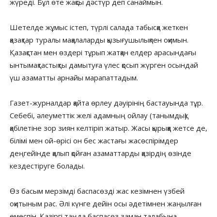
жүреді. Бұл өте жақсы дәстүр деп санаймын.
Шетелде жұмыс істеп, түрлі салада табысқа жеткен
қазақтар туралы мақалаларды қызығушылықпен оқимын.
Қазақстан мен өздері тұрып жатқан елдер арасындағы
ынтымақтастықты дамытуға үлес қосып жүрген осындай
үш азаматты арнайы марапаттадым.
Газет-журналдар қайта өрлеу дәуірінің бастауында тұр.
Себебі, әлеуметтік желі адамның ойлау (танымдық)
қабілетіне зор зиян келтіріп жатыр. Жасы қырыққа жетсе де,
білімі мен ой-өрісі он бес жастағы жасөспірімдер
деңгейінде қалып қойған азаматтарды қазірдің өзінде
кездестіруге болады.
Өз басым мерзімді баспасөзді жас кезімнен үзбей
оқитыным рас. Әлі күнге дейін осы әдетімнен жаңылған
емеспін. Қазіргі таңда баспасөз заман талабына