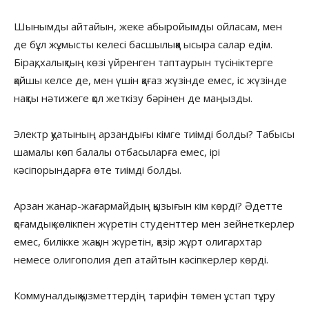
Шынымды айтайын, жеке абыройымды ойласам, мен
де бұл жұмысты келесі басшылыққа ысыра салар едім.
Бірақ, халықтың көзі үйренген таптаурын түсініктерге
қайшы келсе де, мен үшін қағаз жүзінде емес, іс жүзінде
нақты нәтижеге қол жеткізу бәрінен де маңызды.
Электр қуатының арзандығы кімге тиімді болды? Табысы
шамалы көп балалы отбасыларға емес, ірі
кәсіпорындарға өте тиімді болды.
Арзан жанар-жағармайдың қызығын кім көрді? Әдетте
қоғамдық көлікпен жүретін студенттер мен зейнеткерлер
емес, билікке жақын жүретін, қазір жұрт олигархтар
немесе олигополия деп атайтын кәсіпкерлер көрді.
Коммуналдық қызметтердің тарифін төмен ұстап тұру