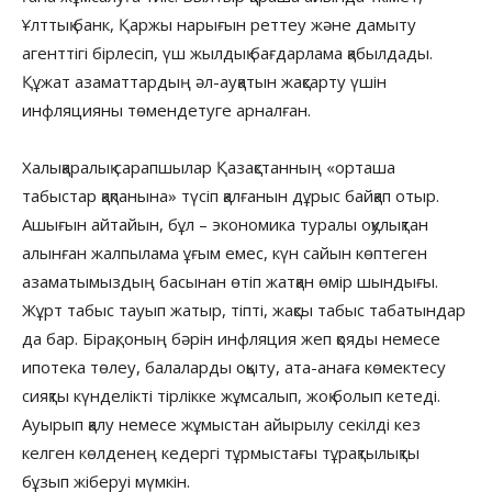
Ұлттық банк, Қаржы нарығын реттеу және дамыту
агенттігі бірлесіп, үш жылдық бағдарлама қабылдады.
Құжат азаматтардың әл-ауқатын жақсарту үшін
инфляцияны төмендетуге арналған.
Халықаралық сарапшылар Қазақстанның «орташа
табыстар қақпанына» түсіп қалғанын дұрыс байқап отыр.
Ашығын айтайын, бұл – экономика туралы оқулықтан
алынған жалпылама ұғым емес, күн сайын көптеген
азаматымыздың басынан өтіп жатқан өмір шындығы.
Жұрт табыс тауып жатыр, тіпті, жақсы табыс табатындар
да бар. Бірақ, оның бәрін инфляция жеп қояды немесе
ипотека төлеу, балаларды оқыту, ата-анаға көмектесу
сияқты күнделікті тірлікке жұмсалып, жоқ болып кетеді.
Ауырып қалу немесе жұмыстан айырылу секілді кез
келген көлденең кедергі тұрмыстағы тұрақтылықты
бұзып жіберуі мүмкін.