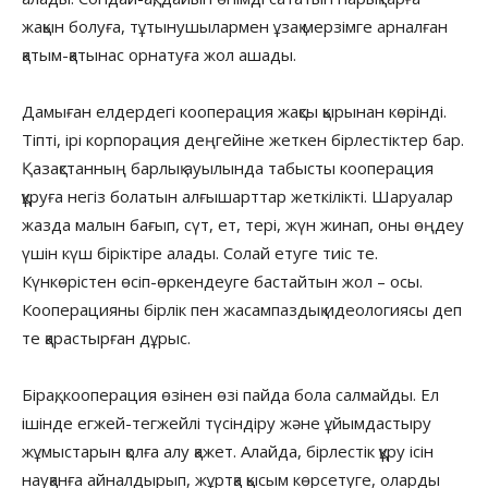
жақын болуға, тұтынушылармен ұзақ мерзімге арналған
қатым-қатынас орнатуға жол ашады.
Дамыған елдердегі кооперация жақсы қырынан көрінді.
Тіпті, ірі корпорация деңгейіне жеткен бірлестіктер бар.
Қазақстанның барлық ауылында табысты кооперация
құруға негіз болатын алғышарттар жеткілікті. Шаруалар
жазда малын бағып, сүт, ет, тері, жүн жинап, оны өңдеу
үшін күш біріктіре алады. Солай етуге тиіс те.
Күнкөрістен өсіп-өркендеуге бастайтын жол – осы.
Кооперацияны бірлік пен жасампаздық идеологиясы деп
те қарастырған дұрыс.
Бірақ, кооперация өзінен өзі пайда бола салмайды. Ел
ішінде егжей-тегжейлі түсіндіру және ұйымдастыру
жұмыстарын қолға алу қажет. Алайда, бірлестік құру ісін
науқанға айналдырып, жұртқа қысым көрсетуге, оларды