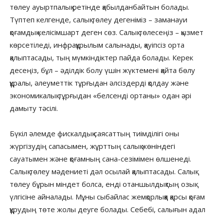
төлеу ауыртпалық ретінде қабылданбайтын болады.
Түптеп келгенде, салық төлеу дегеніміз – заманауи
қоғамдық келісімшарт деген сөз. Салық төлесеңіз – қызмет
көрсетіледі, инфрақұрылым салынады, қауіпсіз орта
қалыптасады, тың мүмкіндіктер пайда болады. Керек
десеңіз, бұл – әділдік болу үшін жүктемені қайта бөлу
құралы, әлеуметтік тұрғыдан әлсіздерді қолдау және
экономикалық тұрғыдан «белсенді ортаны» одан әрі
дамыту тәсілі.
Бүкіл әлемде фискалдық саясаттың тиімділігі оны
жүргізудің сапасымен, жұрттың салық жөніндегі
сауатымен және қоғамның сана-сезімімен өлшенеді.
Салық төлеу мәдениеті дәл осылай қалыптасады. Салық
төлеу бұрын міндет болса, енді отаншылдықтың озық
үлгісіне айналады. Мұны сыбайлас жемқорлыққа қарсы қоғам
құрудың төте жолы деуге болады. Себебі, салығын адал