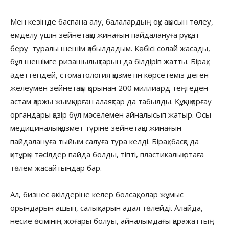
Мен кезінде баспана алу, балалардың оқу ақысын төлеу,
емделу үшін зейнетақы жинағын пайдалануға рұқсат
беру туралы шешім қабылдадым. Көбісі солай жасады,
бұл шешімге ризашылықтарын да білдіріп жатты. Бірақ,
әдеттегідей, стоматология қызметін көрсетеміз деген
желеумен зейнетақы қорынан 200 миллиард теңгеден
астам қаржы жымқырған алаяқтар да табылды. Құқық қорғау
органдары қазір бұл мәселемен айналысып жатыр. Осы
медициналық қызмет түріне зейнетақы жинағын
пайдалануға тыйым салуға тура келді. Бірақ, басқа да
қитұрқы тәсілдер пайда болды, тіпті, пластикалық отаға
төлем жасайтындар бар.
Ал, бизнес өкілдеріне келер болсақ, олар жұмыс
орындарын ашып, салықтарын адал төлейді. Алайда,
несие өсімінің жоғары болуы, айналымдағы қаражаттың