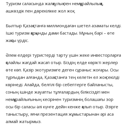
Туризм саласында жалқаулық пен немқұрайлылыққа,
ашкөздік пен дөрекілікке жол жоқ.
Былтыр Қазақстанға миллиондаған шетел азаматы келді.
Ішкі туризм қарқынды дами бастады. Мұның бәрі – өте
жақсы үрдіс.
Әлем елдері туристерді тарту үшін жеке инвесторларға
қолайлы жағдай жасап отыр. Біздің елде көрікті жерлер
өте көп. Қазір экотуризмге деген сұраныс жоғары. Осы
тұрғыдан алғанда, Қазақстанға тең келетін ел жоқ секілді
көрінеді. Алайда, белгілі бір себептерге байланысты,
соның ішінде жауапты тұлғалардың біліксіздігі мен
немқұрайлығының кесірінен туризмнің болашағы зор
осы бір саласы әлі күнге дейін кенже қалып отыр. Әзірге
таныстыру, яғни презентация жұмыстарынан әрі аса
алмай жатырмыз.