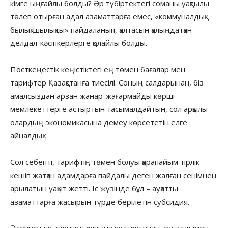
кімге ыңғайлы болды? Әр түбіртектегі соманы уақтылы
төлеп отырған адал азаматтарға емес, «коммуналдық
былық-шылықты» пайдаланып, қалтасын қалыңдатқан
делдал-кәсіпкерлерге қолайлы болды.
Посткеңестік кеңістіктегі ең төмен бағалар мен
тарифтер Қазақстанға тиесілі. Соның салдарынан, біз
амалсыздан арзан жанар-жағармайды көрші
мемлекеттерге астыртын тасымалдайтын, сол арқылы
олардың экономикасына демеу көрсететін елге
айналдық.
Сол себепті, тарифтің төмен болуы қарапайым тірлік
кешіп жатқан адамдарға пайдалы деген жалған сенімнен
арылатын уақыт жетті. Іс жүзінде бұл – ауқатты
азаматтарға жасырын түрде берілетін субсидия.
Әлеуметтік әділдікті қалпына келтіру үшін, ең алдымен,