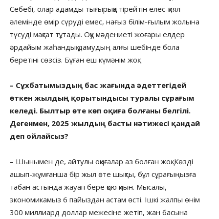
Себебі, олар адамды тығырыққа тірейтін елес-қиял
әлемінде өмір сүруді емес, нағыз білім-ғылым жолына
түсуді мақсат тұтады. Оқу мәдениеті жоғары елдер
әрдайым жаһандық дамудың алғы шебінде бола
беретіні сөзсіз. Бұған еш күмәнім жоқ.
– Сұхбатымыздың бас жағында әдеттегідей
өткен жылдың қорытындысы туралы сұрағым
келеді. Былтыр өте көп оқиға болғаны белгілі.
Дегенмен, 2025 жылдың басты нәтижесі қандай
деп ойлайсыз?
– Шынымен де, айтулы оқиғалар аз болған жоқ. Көзді
ашып-жұмғанша бір жыл өте шықты, бұл сұрағыңызға
табан астында жауап бере қою қиын. Мысалы,
экономикамыз 6 пайыздан астам өсті. Ішкі жалпы өнім
300 миллиард доллар межесіне жетіп, жан басына