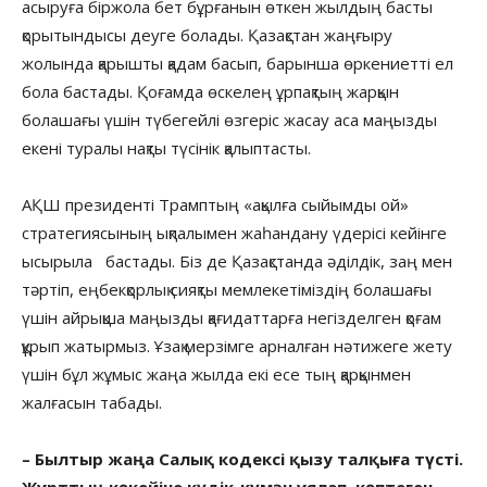
асыруға біржола бет бұрғанын өткен жылдың басты
қорытындысы деуге болады. Қазақстан жаңғыру
жолында қарышты қадам басып, барынша өркениетті ел
бола бастады. Қоғамда өскелең ұрпақтың жарқын
болашағы үшін түбегейлі өзгеріс жасау аса маңызды
екені туралы нақты түсінік қалыптасты.
АҚШ президенті Трамптың «ақылға сыйымды ой»
стратегиясының ықпалымен жаһандану үдерісі кейінге
ысырыла бастады. Біз де Қазақстанда әділдік, заң мен
тәртіп, еңбекқорлық сияқты мемлекетіміздің болашағы
үшін айрықша маңызды қағидаттарға негізделген қоғам
құрып жатырмыз. Ұзақ мерзімге арналған нәтижеге жету
үшін бұл жұмыс жаңа жылда екі есе тың қарқынмен
жалғасын табады.
– Былтыр жаңа Салық кодексі қызу талқыға түсті.
Жұрттың көкейіне күдік-күмән ұялап, көптеген