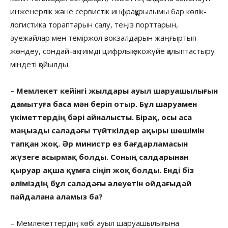
инженерлік және сервистік инфрақұрылымы бар көлік-
логистика тораптарын салу, теңіз порттарын,
әуежайлар мен теміржол вокзалдарын жаңғыртып
жөндеу, сондай-ақ тиімді цифрлық экожүйе қалыптастыру
міндеті қойылды.
– Мемлекет кейінгі жылдары ауыл шаруашылығын
дамытуға баса мән беріп отыр. Бұл шаруамен
үкіметтердің бәрі айналысты. Бірақ, осы аса
маңызды саладағы түйткілдер ақыры шешімін
тапқан жоқ. Әр министр өз бағдарламасын
жүзеге асырмақ болды. Соның салдарынан
қыруар ақша құмға сіңіп жоқ болды. Енді біз
еліміздің бұл саладағы әлеуетін ойдағыдай
пайдалана аламыз ба?
– Мемлекеттердің көбі ауыл шаруашылығына