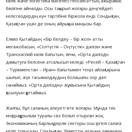
көлік және логистика мәселесі геосаясаттың ажырамас
бөлігіне айналды. Осы тақырып жоғары деңгейдегі
келіссөздердің күн тәртібіне біржола енді. Сондықтан,
Қазақстан үшін де оның айрықша маңызы бар.
Еліміз Қытайдың «Бір белдеу – бір жол» атты
мегажобасын, «Солтүстік – Оңтүстік» дәлізін және
Транскаспий көлік бағытын, яғни, «Орта дәлізді»
дамытуға белсене атсалысып келеді. «Ресей – Қазақстан
– Түрікменстан – Иран» бағытымен теңіз айлақтарына
шығып, жүк тасымалдаудың болашағы зор деп
санаймыз. «Орта дәліздің» жұмысына Қытайдың
қосылуын құптаймыз.
Жалпы, бұл саланың әлеуеті өте жоғары. Мұнда тек
инфрақұрылым туралы сөз болып отырған жоқ.
Экономиканың барлық дерлік секторы осы іргелі салаға
келіп тоғысады. Сондықтан, Үкіметтің алдына заманауи