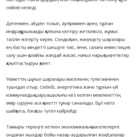
сейіліп келеді.
Дегенмен, әбден тозып, әупіріммен әрең тұрған
инфрақұрылымды қалпына келтіру жеткіліксіз, жұмыс
тәсілін өзгерту керек. Сондықтан, жаңғырту шаралары
ең басты міндетті шешуге тиіс, яғни, салаға инвестиция
салу үшін қолайлы жағдай жасап, нағыз нарықтық тетіктер
қалыптастыруы қажет.
Үкіметтің шұғыл шаралары мәселенің түпкі мәнінен
туындап отыр. Себебі, энергетика және тұрғын-үй
коммуналдық шаруашылығы кез келген мемлекеттің
өмір сүруіне аса қажетті тұғыр саналады. Бұл негіз
шайқалса, басқасы түгел күйрейді.
Тамыры тереңге кеткен экономикалық мәселелерге
ондаған жылдар бойы назар аударылған жоқ. Қалалар