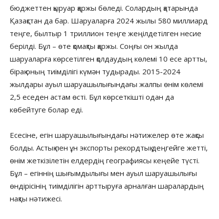
бюджеттен қыруар қаржы бөледі. Солардың қатарында
Қазақстан да бар. Шаруаларға 2024 жылы 580 миллиард
теңге, былтыр 1 триллион теңге жеңілдетілген несие
берілді. Бұл – өте қомақты қаржы. Соңғы он жылда
шаруаларға көрсетілген қолдаудың көлемі 10 есе артты,
бірақ оның тиімділігі күмән тудырады. 2015-2024
жылдары ауыл шаруашылығындағы жалпы өнім көлемі
2,5 еседен астам өсті. Бұл көрсеткішті одан да
көбейтуге болар еді.
Есесіне, егін шаруашылығындағы нәтижелер өте жақсы
болды. Астық пен ұн экспорты рекордтық деңгейге жетті,
өнім жеткізілетін елдердің географиясы кеңейе түсті.
Бұл – егіннің шығымдылығы мен ауыл шаруашылығы
өндірісінің тиімділігін арттыруға арналған шаралардың
нақты нәтижесі.