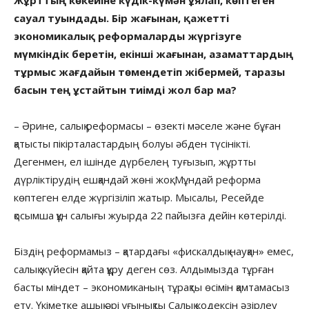
сауал туындады. Бір жағынан, қажетті
экономикалық реформаларды жүргізуге
мүмкіндік беретін, екінші жағынан, азаматтардың
тұрмыс жағдайын төмендетіп жібермей, таразы
басын тең ұстайтын тиімді жол бар ма?
– Әрине, салық реформасы – өзекті мәселе және бұған
қатысты пікірталастардың болуы әбден түсінікті.
Дегенмен, ел ішінде дүрбелең туғызып, жұртты
дүрліктірудің ешқандай жөні жоқ. Мұндай реформа
көптеген елде жүргізіліп жатыр. Мысалы, Ресейде
қосымша құн салығы жуырда 22 пайызға дейін көтерілді.
Біздің реформамыз – қатардағы «фискалдық науқан» емес,
салық жүйесін қайта құру деген сөз. Алдымызда тұрған
басты міндет – экономиканың тұрақты өсімін қамтамасыз
ету. Үкіметке ашық әрі ұғынықты Салық кодексін әзірлеу