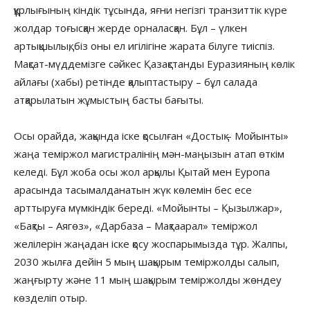
құрлығының кіндік тұсында, яғни негізгі транзиттік күре
жолдар тоғысқан жерде орналасқан. Бұл – үлкен
артықшылық, біз оны ел игілігіне жарата білуге тиіспіз.
Мақсат-мүддемізге сәйкес Қазақстанды Еуразияның көлік
айлағы (хабы) ретінде қалыптастыру – бұл салада
атқарылатын жұмыстың басты бағыты.
Осы орайда, жақында іске қосылған «Достық – Мойынты»
жаңа теміржол магистралінің мән-маңызын атап өткім
келеді. Бұл жоба осы жол арқылы Қытай мен Еуропа
арасында тасымалданатын жүк көлемін бес есе
арттыруға мүмкіндік береді. «Мойынты – Қызылжар»,
«Бақты – Аягөз», «Дарбаза – Мақтаарал» теміржол
желілерін жаңадан іске қосу жоспарымызда тұр. Жалпы,
2030 жылға дейін 5 мың шақырым теміржолды салып,
жаңғырту және 11 мың шақырым теміржолды жөндеу
көзделіп отыр.