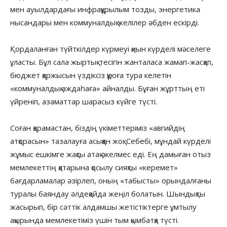
мен ауылдардағы инфрақұрылым тозды, энергетика
нысандары мен коммуналдық желілер әбден ескірді.
Қордаланған түйткілдер күрмеуі қиын күрделі мәселеге
ұласты. Бұл сала жыртық-тесігін жанталаса жамап-жасқап,
бюджет қаржысын үздіксіз құюға тура келетін
«коммуналдық аждаһаға» айналды. Бұған жұрттың еті
үйреніп, азаматтар шарасыз күйге түсті.
Соған қарамастан, біздің үкіметтеріміз «авгийдің
атқорасын» тазалауға асыққан жоқ. Себебі, мұндай күрделі
жұмыс ешкімге жақсы атақ әкелмес еді. Ең дамыған отыз
мемлекеттің қатарына қосылу сияқты «керемет»
бағдарламалар әзірлеп, оның «табысты» орындалғаны
туралы баяндау әлдеқайда жеңіл болатын. Шындықты
жасырып, бір сәттік алдамшы жетістіктерге ұмтылу
ақырында мемлекетіміз үшін тым қымбатқа түсті.