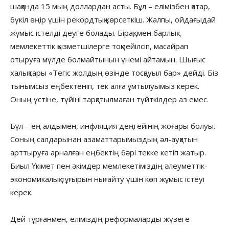
шаққанда 15 мың доллардан асты. Бұл – елімізбен қатар,
бүкіл өңір үшін рекордтық көрсеткіш. Жалпы, ойдағыдай
жұмыс істелді деуге болады. Бірақ, мен барлық
мемлекеттік қызметшілерге тоқмейілсіп, масайрап
отыруға мүлде болмайтынын үнемі айтамын. Шығыс
халықтары «Тегіс жолдың өзінде тосқауыл бар» дейді. Біз
тынымсыз еңбектеніп, тек алға ұмтылуымыз керек.
Оның үстіне, түйіні тарқатылмаған түйткілдер аз емес.
Бұл – ең алдымен, инфляция деңгейінің жоғары болуы.
Соның салдарынан азаматтарымыздың әл-ауқатын
арттыруға арналған еңбектің бәрі текке кетіп жатыр.
Биыл Үкімет пен әкімдер мемлекетіміздің әлеуметтік-
экономикалық тұғырын нығайту үшін көп жұмыс істеуі
керек.
Дей тұрғанмен, еліміздің реформаларды жүзеге