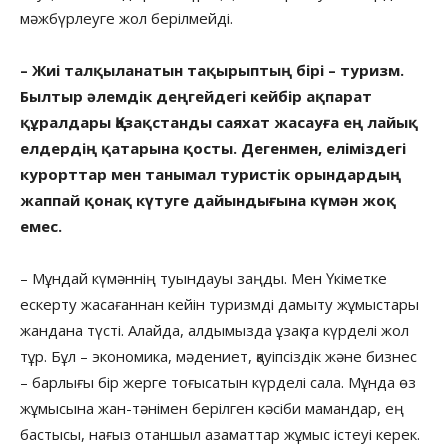
мәжбүрлеуге жол берілмейді.
– Жиі талқыланатын тақырыптың бірі – туризм.
Былтыр әлемдік деңгейдегі кейбір ақпарат
құралдары Қазақстанды саяхат жасауға ең лайық
елдердің қатарына қосты. Дегенмен, еліміздегі
курорттар мен танымал туристік орындардың
жаппай қонақ күтуге дайындығына күмән жоқ
емес.
– Мұндай күмәннің туындауы заңды. Мен Үкіметке
ескерту жасағаннан кейін туризмді дамыту жұмыстары
жандана түсті. Алайда, алдымызда ұзақ та күрделі жол
тұр. Бұл – экономика, мәдениет, қауіпсіздік және бизнес
– барлығы бір жерге тоғысатын күрделі сала. Мұнда өз
жұмысына жан-тәнімен берілген кәсіби мамандар, ең
бастысы, нағыз отаншыл азаматтар жұмыс істеуі керек.