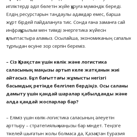
игіліктерді әділ бөлетін жүйе құруға мүмкіндік береді.
Елдің ресурстарын таңдаулы адамдар емес, барша
жұрт бірдей пайдалануға тиіс. Сонда ғана заманға сай
инфрақұрылым мен тиімді энергетика жүйесін
қалыптастыра аламыз. Осылайша, экономиканың сапалық
тұрғыдан өсуіне зор серпін береміз.
– Сіз Қазақстан үшін көлік және логистика
саласының маңызы артып келе жатқанын жиі
айтасыз. Бұл бағыттағы жұмысты негізгі
басымдық ретінде белгілеп бердіңіз. Осы саланы
дамыту үшін қандай шаралар қабылданды және
алда қандай жоспарлар бар?
– Еліміз үшін көлік-логистика саласының әлеуетін
арттыру – стратегиялық маңызы бар міндет. Теңізге
тікелей шығатын жолы болмаса да, Қазақстан Еуразия