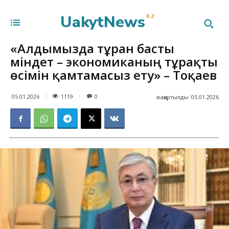
UakytNews
KZ
«Алдымызда тұрған басты
міндет – экономиканың тұрақты
өсімін қамтамасыз ету» – Тоқаев
1119
05.01.2026
0
жаңартылды:
05.01.2026