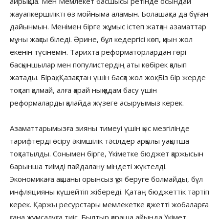
айрықша. Мен Мемлекет басшысы ретінде осындай
жауапкершілікті өз мойныма аламын. Болашақта да бұған
дайынмын. Менімен бірге жұмыс істеп жатқан азаматтар
мұны жақсы біледі. Әрине, бұл кедергісі көп, қиын жол
екенін түсінемін. Тарихта реформаторлардан гөрі
басқыншылар мен популистердің аты көбірек қалып
жатады. Бірақ, Қазақстан үшін басқа жол жоқ. Біз бір жерде
тоқтап қалмай, алға қарай нық қадам басу үшін
реформаларды қалайда жүзеге асыруымыз керек.
Азаматтарымызға зияны тимеуі үшін қыс мезгілінде
тарифтерді өсіру әкімшілік тәсілдер арқылы уақытша
тоқтатылды. Сонымен бірге, Үкіметке бюджет қаржысын
барынша тиімді пайдалану міндеті жүктелді.
Экономикаға ақшаны орынсыз құя беруге болмайды, бұл
инфляцияны күшейтіп жібереді. Қатаң бюджеттік тәртіп
керек. Қаржы ресурстары мемлекетке қажетті жобаларға
ғана жұмсалуға тиіс. Былтыр қараша айында Үкімет,