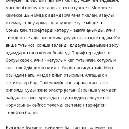
мәселені шешу жолдарын өзгерту қажет. Мемлекет
көмекке шын мұқтаж адамдарға ғана тікелей, атаулы
өтемақы төлеу арқылы қолдау көрсетуге міндетті.
Сондықтан, тарифтерді көтеру – ақылға қонымды, яғни
тиімді және әділ экономика құру үшін аса қажет қадам. Кім
қанша тұтынса, сонша төлейді, қолдауға шынымен зәру
адамдарға ғана көмек беріледі. Тарифтер әділетті
болуы керек, яғни «неғұрлым көп тұтынған, соғұрлым
көп төлейді» деген қағидат берік орнығуға тиіс. Мен
осындай нақты міндет қойып отырмын. Алғашқы оң
нәтижелер бар. Төлем жүйесіне сараланған тәсіл
енгізілді. Суды және электр қуатын барынша үнемдеп
пайдаланатын тұрғындар «тұтынудың әлеуметтік
нормасына» сәйкес төлемді ең төмен тарифпен
төлейтін болды.
Бұл қадам бұрынғы жүйеден бас тартып, әлеуметтік