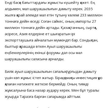
Енді басқа бағыттардағы жұмысты күшейту қажет. Ең
алдымен, мал шаруашылығын дамыту керек. 2035
жылға қарай әлемде мал етін тұтыну көлемі 233 миллион
тоннаға дейін өседі. Соған сәйкес, оның импорты 27
миллион тоннаға дейін артады. Қазақстанның, сыртқа,
әсіресе, Азия елдеріне ет шығаратын ірі
экспорттаушыға айналатын мүмкіндігі бар. Сондықтан,
былтыр қарашада өткен Ауыл шаруашылығы
еңбеккерлерінің екінші форумы дәл осы мал
шаруашылығы саласына арналды.
Билік ауыл шаруашылығын сапалық тұрғыдан дамыту
үшін көп жұмыс істеп жатыр. Бірақ, қомақты инвестиция құю
қалаған нәтижеге жеткізе бермейді. Оның тиімді
жұмсалуына баса назар аудару керек. Мен бұл туралы
жуырда Таразға барған сапарымда айттым.