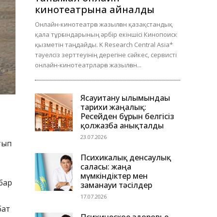
кинотеатрына айналды
Онлайн-кинотеатрға жазылған қазақстандық
қала тұрғындарының әрбір екіншісі Кинопоиск
қызметін таңдайды. K Research Central Asia*
тәуелсіз зерттеуінің дерегіне сәйкес, сервисті
онлайн-кинотеатрларға жазылған...
Ясауитану ғылымындағы
тарихи жаңалық:
Ресейден бұрын белгісіз
қолжазба анықталды
23.07.2026
тып
Психикалық денсаулық
саласы: жаңа
мүмкіндіктер мен
бар
заманауи тәсілдер
17.07.2026
бат