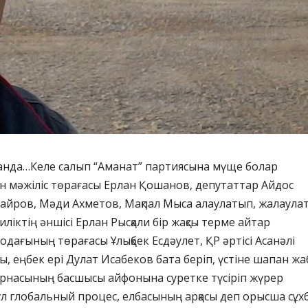
лғанда…Келе салып “Аманат” партиясына мүще болар
н мәжіліс төрағасы Ерлан Қошанов, депутаттар Айдос
Сайров, Мәди Ахметов, Мақпал Мыса алаулатып, жалаула
Биліктің әншісі Ерлан Рысқали бір жақсы терме айтар
одағының төрағасы Ұлықбек Есдәулет, ҚР әртісі Асанәлі
, еңбек ері Дулат Исабеков бата беріп, үстіне шапан жа
арнасының басшысы айфонына суретке түсіріп жүрер
бұл глобальный процес, елбасының арқасы деп орысша сұх