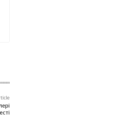
ticle
лері
есті