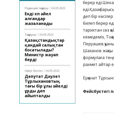
берер еді.Шека
Редакция таңдауы
06.09.2023
еді.Қазақ барыс
Енді көп әйел
деп бір көсіле
алғандар
билеп берер еді
жазаланады
тарихтан сөз қа
Таңдаулы
06.09.2023
кемедеміз, Тоқ
Қазақстандықтар
Перуашев қуаны
қандай салықтан
босатылады?
Шаханов жақсы б
Министр жауап
формулаға теңе
берді
рахмет айтар е
Uakyt Stories
06.09.2023
Депутат Дәулет
Ерқанат Тұрсы
Тұрлыхановтың
тағы бір ұлы әйелді
ұрды деп
Фейсбуктегі 
айыпталды