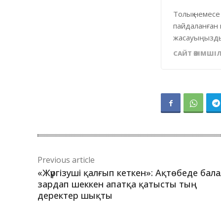
Толық немесе
пайдаланған 
жасауыңызды
САЙТ ӘКІМШІЛ
Previous article
«Жүргізуші қалғып кеткен»: Ақтөбеде бал
зардап шеккен апатқа қатысты тың
деректер шықты