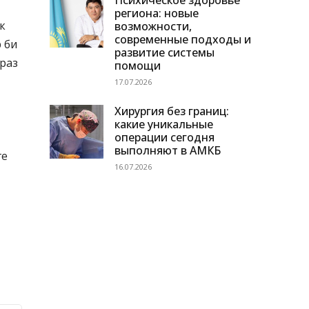
Психическое здоровье
региона: новые
к
возможности,
современные подходы и
 би
развитие системы
іраз
помощи
17.07.2026
Хирургия без границ:
какие уникальные
операции сегодня
выполняют в АМКБ
ге
16.07.2026