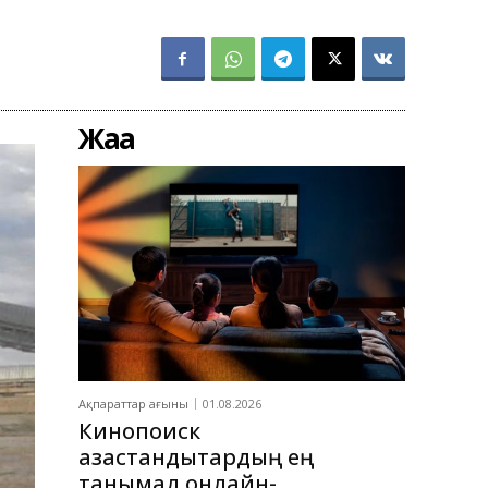
Жаңа
Ақпараттар ағыны
01.08.2026
Кинопоиск
қазақстандықтардың ең
танымал онлайн-