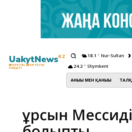
18.1
Nur-Sultan
C
UakytNews
KZ
24.2
Shymkent
ӨЗГЕРЕТІН, ӨЗГЕРТЕТІН
C
УАҚЫТ!
АНЫҒЫ МЕН ҚАНЫҒЫ
ТАЛҚ
Құрсын Мессид
болыпты…