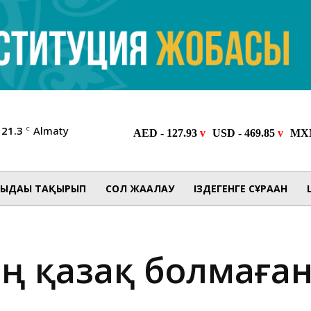
21.3
Almaty
C
ЫДАҒЫ ТАҚЫРЫП
СОЛ ЖАҒАЛАУ
ІЗДЕГЕНГЕ СҰРАҒАН
ің қазақ болмаға