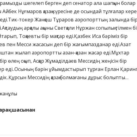
рамызды шегелеп берген деп сенатор ала шапқын болар
ы Айбек Нұғмаров қазақ күресіне де осындай тұлғалар кере
р еді.Тик-токер Жанқош Тұраров аэропорттың залында бір
.Ақтаудың арқалы ақыны Светқали Нұржан сопылық тілмен б
йтарып, Тоқаевты бір мақтар еді.Қазбек Иса бәріміз бір
аев пен Месси жасасын деп бір жағымпазданар еді.Азат
штан жылап аэропортты азан-қазан жасар еді.Мұхтар
ір өлең оқып, Асқар Жұмаділдаев Мессидің жеңісін бір
р еді..Осының бәрін ұйымдастырып тұрған Ерлан Қарин
дік..Құрсын Мессидің қазақ болмағаны дұрыс болыпты…
нжанұлы
парақшасынан