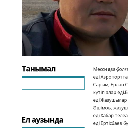
Танымал
Месси қазақ бо
еді.Аэропортта
Сарым, Ерлан 
күтіп алар еді.
еді.Жазушылар 
Әшімов, жазушы
еді.Хабар теле
Ел аузында
еді.Ертісбаев 