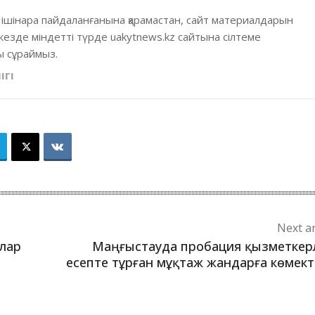
 ішінара пайдаланғанына қарамастан, сайт материалдарын
кезде міндетті түрде uakytnews.kz сайтына сілтеме
 сұраймыз.
ІГІ
Next ar
алар
Маңғыстауда пробация қызметкер
есепте тұрған мұқтаж жандарға көмект