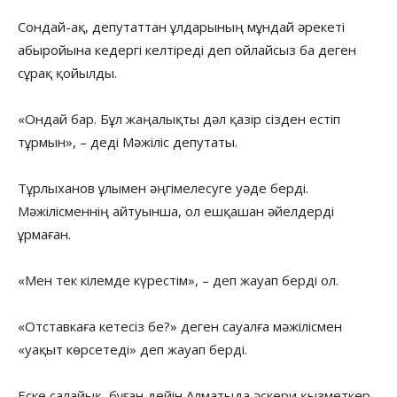
Сондай-ақ, депутаттан ұлдарының мұндай әрекеті
абыройына кедергі келтіреді деп ойлайсыз ба деген
сұрақ қойылды.
«Ондай бар. Бұл жаңалықты дәл қазір сізден естіп
тұрмын», – деді Мәжіліс депутаты.
Тұрлыханов ұлымен әңгімелесуге уәде берді.
Мәжілісменнің айтуынша, ол ешқашан әйелдерді
ұрмаған.
«Мен тек кілемде күрестім», – деп жауап берді ол.
«Отставкаға кетесіз бе?» деген сауалға мәжілісмен
«уақыт көрсетеді» деп жауап берді.
Еске салайық, бұған дейін Алматыда әскери қызметкер