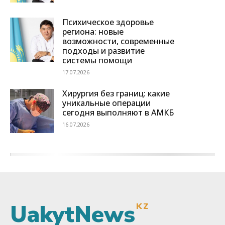
UakytNews
KZ