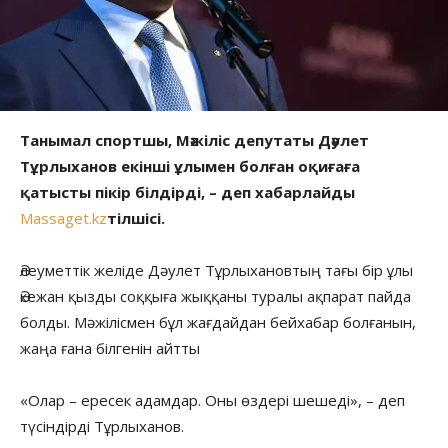
Танымал спортшы, Мәжіліс депутаты Дәулет
Тұрлыханов екінші ұлымен болған оқиғаға
қатысты пікір білдірді, – деп хабарлайды
Massaget.kz
тілшісі.
Әлеуметтік желіде Дәулет Тұрлыхановтың тағы бір ұлы
Әкежан қызды соққыға жыққаны туралы ақпарат пайда
болды. Мәжілісмен бұл жағдайдан бейхабар болғанын,
жаңа ғана білгенін айтты
«Олар – ересек адамдар. Оны өздері шешеді», – деп
түсіндірді Тұрлыханов.