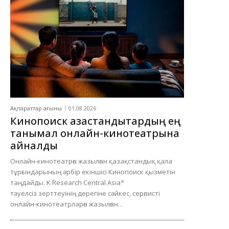
Ақпараттар ағыны
01.08.2026
Кинопоиск қазақстандықтардың ең
танымал онлайн-кинотеатрына
айналды
Онлайн-кинотеатрға жазылған қазақстандық қала
тұрғындарының әрбір екіншісі Кинопоиск қызметін
таңдайды. K Research Central Asia*
тәуелсіз зерттеуінің дерегіне сәйкес, сервисті
онлайн-кинотеатрларға жазылған...