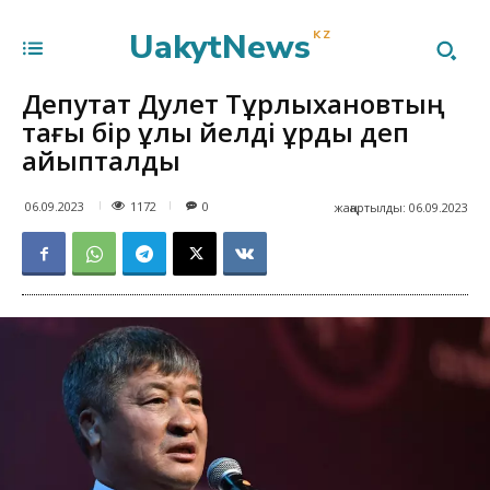
UakytNews
KZ
Депутат Дәулет Тұрлыхановтың
тағы бір ұлы әйелді ұрды деп
айыпталды
1172
06.09.2023
0
жаңартылды:
06.09.2023