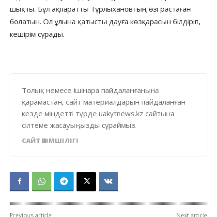
шықты. Бұл ақпаратты Тұрлыхановтың өзі растаған
болатын. Ол ұлына қатысты дауға көзқарасын білдіріп,
кешірім сұрады.
Толық немесе ішінара пайдаланғанына
қарамастан, сайт материалдарын пайдаланған
кезде міндетті түрде uakytnews.kz сайтына
сілтеме жасауыңызды сұраймыз.
САЙТ ӘКІМШІЛІГІ
Previous article
Next article