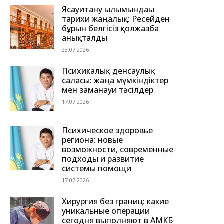
Ясауитану ғылымындағы
тарихи жаңалық: Ресейден
бұрын белгісіз қолжазба
анықталды
23.07.2026
Психикалық денсаулық
саласы: жаңа мүмкіндіктер
мен заманауи тәсілдер
17.07.2026
Психическое здоровье
региона: новые
возможности, современные
подходы и развитие
системы помощи
17.07.2026
Хирургия без границ: какие
уникальные операции
сегодня выполняют в АМКБ