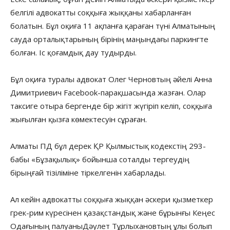
белгілі адвокатты соққыға жыққаны хабарланған
болатын. Бұл оқиға 11 ақпанға қараған түні Алматының
сауда орталықтарының бірінің маңындағы паркингте
болған. Іс қоғамдық дау тудырды.
Бұл оқиға туралы адвокат Олег Черновтың әйелі Анна
Димитриевич Facebook-парақшасында жазған. Олар
таксиге отыра бергенде бір жігіт жүгіріп келіп, соққыға
жығылған қызға көмектесуін сұраған.
Алматы ПД бұл дерек ҚР Қылмыстық кодекстің 293-
бабы «Бұзақылық» бойынша соталды тергеудің
бірыңғай тізіліміне тіркелгенін хабарлады.
Ал кейін адвокатты соққыға жыққан әскери қызметкер
грек-рим күресінен қазақстандық және бұрынғы Кеңес
Одағының палуаныДәулет Тұрлыхановтың ұлы болып