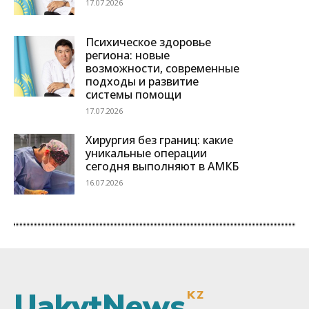
UakytNews
KZ