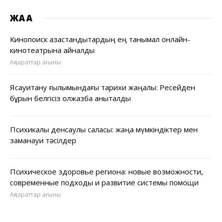
ЖАҢА
Кинопоиск қазақстандықтардың ең танымал онлайн-
кинотеатрына айналды
Ақпараттар ағыны
Ясауитану ғылымындағы тарихи жаңалық: Ресейден
бұрын белгісіз қолжазба анықталды
Психикалық денсаулық саласы: жаңа мүмкіндіктер мен
заманауи тәсілдер
Психическое здоровье региона: новые возможности,
современные подходы и развитие системы помощи
Ақпараттар ағыны