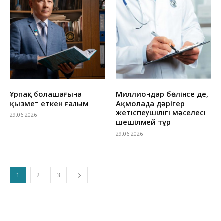
Ұрпақ болашағына
Миллиондар бөлінсе де,
қызмет еткен ғалым
Ақмолада дәрігер
жетіспеушілігі мәселесі
29.06.2026
шешілмей тұр
29.06.2026
1
2
3