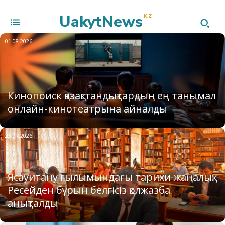
UakytNews
KZ
01.08.2026
Кинопоиск қазақстандықтардың ең танымал
онлайн-кинотеатрына айналды
23.07.2026
Ясауитану ғылымындағы тарихи жаңалық:
Ресейден бұрын белгісіз қолжазба
анықталды