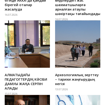
бүгінде АККА-да қандай
өңірлердегі жас
бірегей оталар
шахматшыларға
жасалуда
арналған атаулы
шәкіртақы тағайындады
16.07.2026
16.07.2026
АЛМАТЫДАҒЫ
Археологиялық зерттеу
ПЕДАГОГТЕРДІҢ КӘСІБИ
– тарихи жаңғырудың
ДАМУЫ ЖАҢА СЕРПІН
негізі
АЛАДЫ
13.07.2026
15.07.2026