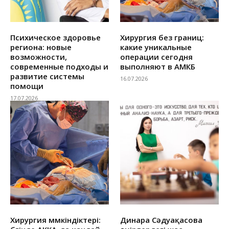
Психическое здоровье
Хирургия без границ:
региона: новые
какие уникальные
возможности,
операции сегодня
современные подходы и
выполняют в АМКБ
развитие системы
16.07.2026
помощи
17.07.2026
Хирургия мүмкіндіктері:
Динара Сәдуақасова