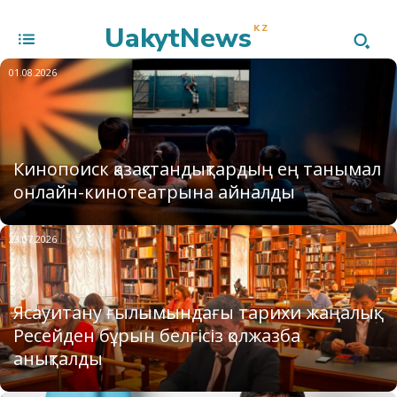
UakytNews
KZ
01.08.2026
Кинопоиск қазақстандықтардың ең танымал
онлайн-кинотеатрына айналды
23.07.2026
Ясауитану ғылымындағы тарихи жаңалық:
Ресейден бұрын белгісіз қолжазба
анықталды