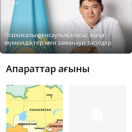
17.07.2026
Психикалық денсаулық саласы: жаңа
мүмкіндіктер мен заманауи тәсілдер
Ақпараттар ағыны