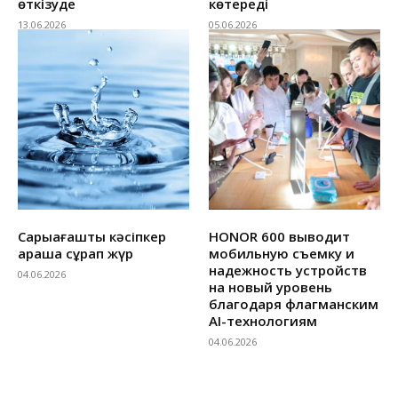
өткізуде
көтереді
13.06.2026
05.06.2026
Сарыағаштық кәсіпкер
HONOR 600 выводит
араша сұрап жүр
мобильную съемку и
надежность устройств
04.06.2026
на новый уровень
благодаря флагманским
AI-технологиям
04.06.2026