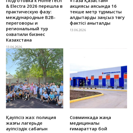
Подготовка к HomeTech
«Таза Қазақстан»
& Electra 2026 перешла в
акциясы аясында 16
практическую фазу:
текше метр тұрмыстық
международные B2B-
қалдықтарды заңсыз төгу
переговоры и
фактісі анықталды
региональный тур
13.06.2026
охватили бизнес
Казахстана
13.06.2026
Қауіпсіз жаз: полиция
Совминкада жаңа
жазғы лагерьде
медициналық
қауіпсіздік сабағын
ғимараттар бой