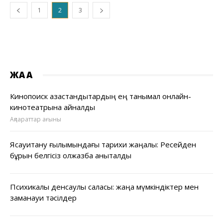
1
2
3
ЖАҢА
Кинопоиск қазақстандықтардың ең танымал онлайн-
кинотеатрына айналды
Ақпараттар ағыны
Ясауитану ғылымындағы тарихи жаңалық: Ресейден
бұрын белгісіз қолжазба анықталды
Психикалық денсаулық саласы: жаңа мүмкіндіктер мен
заманауи тәсілдер