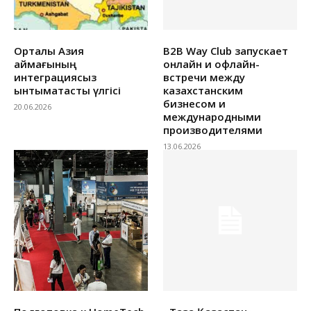
Орталық Азия
B2B Way Club запускает
аймағының
онлайн и офлайн-
интеграциясыз
встречи между
ынтымақтастық үлгісі
казахстанским
бизнесом и
20.06.2026
международными
производителями
13.06.2026