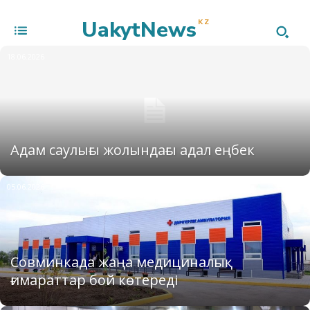
UakytNews
KZ
18.06.2026
Адам саулығы жолындағы адал еңбек
05.06.2026
Совминкада жаңа медициналық
ғимараттар бой көтереді