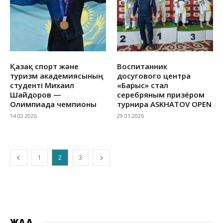
Қазақ спорт және
Воспитанник
туризм академиясының
досугового центра
студенті Михаил
«Барыс» стал
Шайдоров —
серебряным призёром
Олимпиада чемпионы
турнира ASKHATOV OPEN
14.02.2026
29.01.2026
1
2
3
ЖАҢА