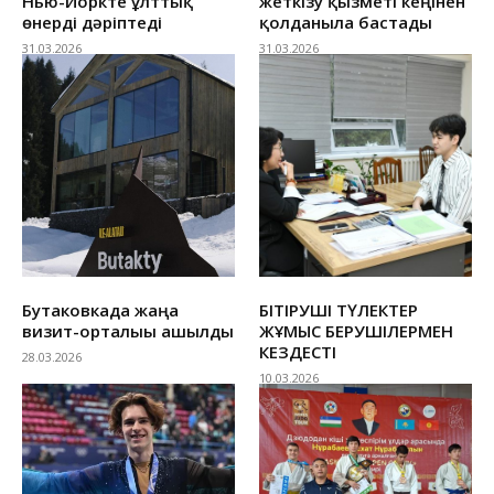
Нью-Йоркте ұлттық
жеткізу қызметі кеңінен
өнерді дәріптеді
қолданыла бастады
31.03.2026
31.03.2026
Бутаковкада жаңа
БІТІРУШІ ТҮЛЕКТЕР
визит-орталығы ашылды
ЖҰМЫС БЕРУШІЛЕРМЕН
КЕЗДЕСТІ
28.03.2026
10.03.2026