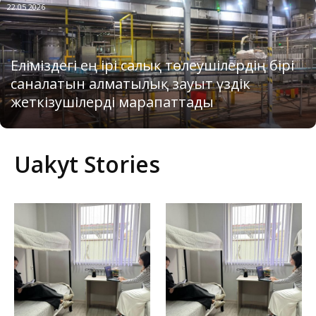
22.05.2026
Еліміздегі ең ірі салық төлеушілердің бірі
саналатын алматылық зауыт үздік
жеткізушілерді марапаттады
Uakyt Stories