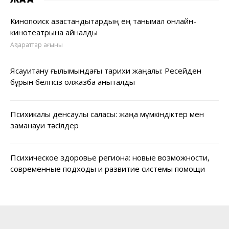
Кинопоиск қазақстандықтардың ең танымал онлайн-
кинотеатрына айналды
Ақпараттар ағыны
Ясауитану ғылымындағы тарихи жаңалық: Ресейден
бұрын белгісіз қолжазба анықталды
Психикалық денсаулық саласы: жаңа мүмкіндіктер мен
заманауи тәсілдер
Психическое здоровье региона: новые возможности,
современные подходы и развитие системы помощи