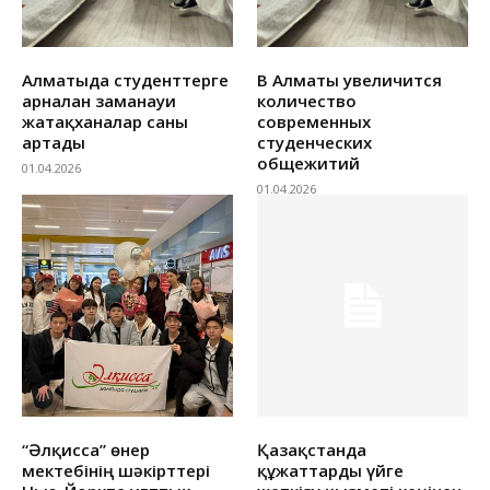
Алматыда студенттерге
В Алматы увеличится
арналған заманауи
количество
жатақханалар саны
современных
артады
студенческих
общежитий
01.04.2026
01.04.2026
“Әлқисса” өнер
Қазақстанда
мектебінің шәкірттері
құжаттарды үйге