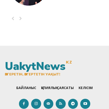
UakytNews
KZ
ӨЗГЕРЕТІН, ӨЗГЕРТЕТІН УАҚЫТ!
БАЙЛАНЫС
ҚҰПИЯЛЫҚ САЯСАТЫ
КЕЛІСІМ