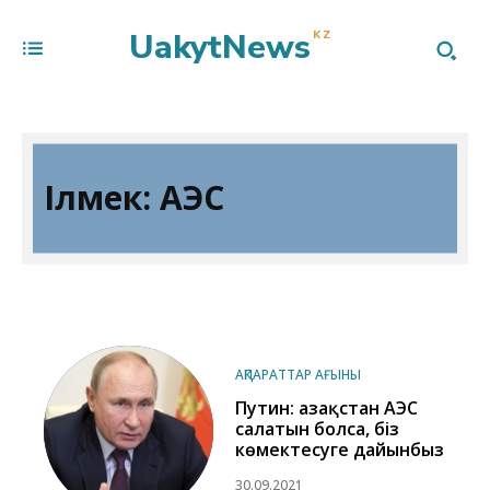
UakytNews
KZ
Ілмек:
АЭС
АҚПАРАТТАР АҒЫНЫ
Путин: Қазақстан АЭС
салатын болса, біз
көмектесуге дайынбыз
30.09.2021