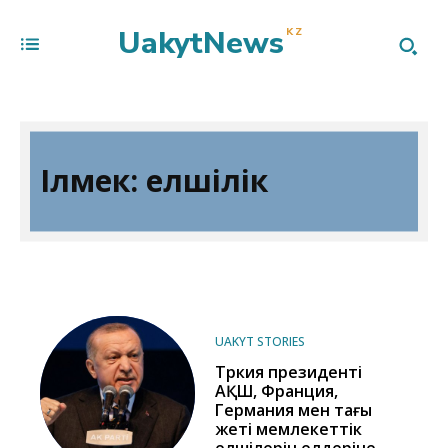
UakytNews
KZ
Ілмек:
елшілік
UAKYT STORIES
Түркия президенті
АҚШ, Франция,
Германия мен тағы
жеті мемлекеттік