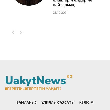
елшілерін елдеріне
қайтармақ
25.10.2021
UakytNews
KZ
ӨЗГЕРЕТІН, ӨЗГЕРТЕТІН УАҚЫТ!
БАЙЛАНЫС
ҚҰПИЯЛЫҚ САЯСАТЫ
КЕЛІСІМ