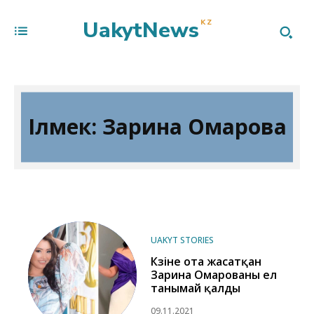
UakytNews
KZ
Ілмек:
Зарина Омарова
UAKYT STORIES
Көзіне ота жасатқан
Зарина Омарованы ел
танымай қалды
09.11.2021