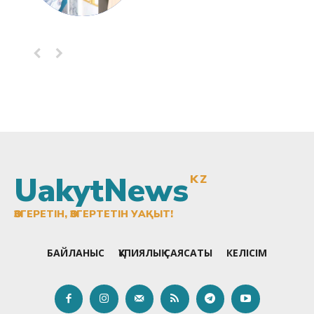
UakytNews
KZ
ӨЗГЕРЕТІН, ӨЗГЕРТЕТІН УАҚЫТ!
БАЙЛАНЫС
ҚҰПИЯЛЫҚ САЯСАТЫ
КЕЛІСІМ