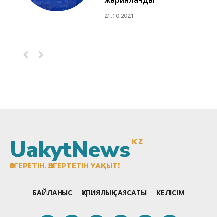
жарияланды
21.10.2021
UakytNews
KZ
ӨЗГЕРЕТІН, ӨЗГЕРТЕТІН УАҚЫТ!
БАЙЛАНЫС
ҚҰПИЯЛЫҚ САЯСАТЫ
КЕЛІСІМ