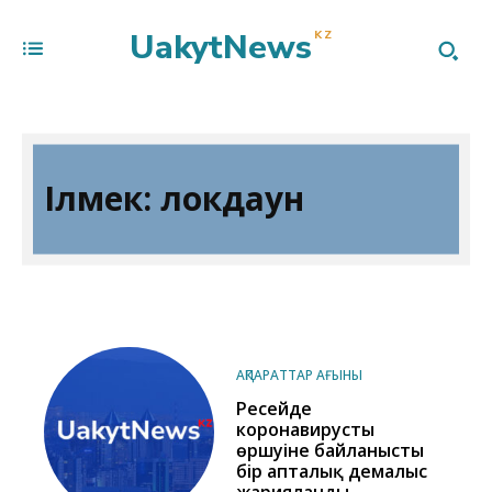
UakytNews
KZ
Ілмек:
локдаун
АҚПАРАТТАР АҒЫНЫ
Ресейде
коронавирустың
өршуіне байланысты
бір апталық демалыс