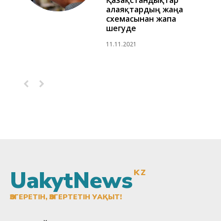
Қазақстандықтар
алаяқтардың жаңа
схемасынан жапа
шегуде
11.11.2021
UakytNews
KZ
ӨЗГЕРЕТІН, ӨЗГЕРТЕТІН УАҚЫТ!