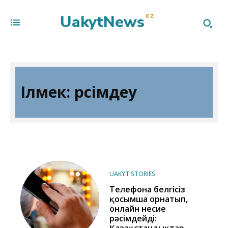
UakytNews
KZ
Ілмек:
рәсімдеу
UAKYT STORIES
Телефонға белгісіз
қосымша орнатып,
онлайн несие
рәсімдейді: