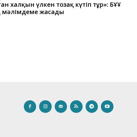
тан халқын үлкен тозақ күтіп тұр»: БҰҰ
 мәлімдеме жасады