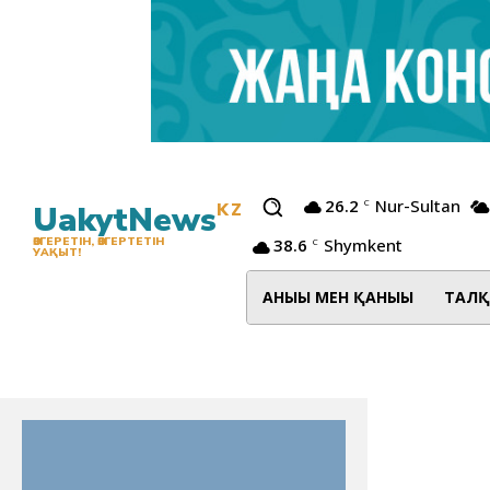
26.2
Nur-Sultan
C
UakytNews
KZ
38.6
Shymkent
ӨЗГЕРЕТІН, ӨЗГЕРТЕТІН
C
УАҚЫТ!
АНЫҒЫ МЕН ҚАНЫҒЫ
ТАЛҚ