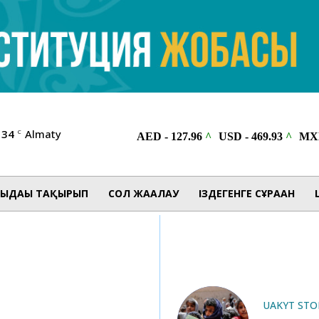
34
Almaty
C
ЫДАҒЫ ТАҚЫРЫП
СОЛ ЖАҒАЛАУ
ІЗДЕГЕНГЕ СҰРАҒАН
UAKYT STO