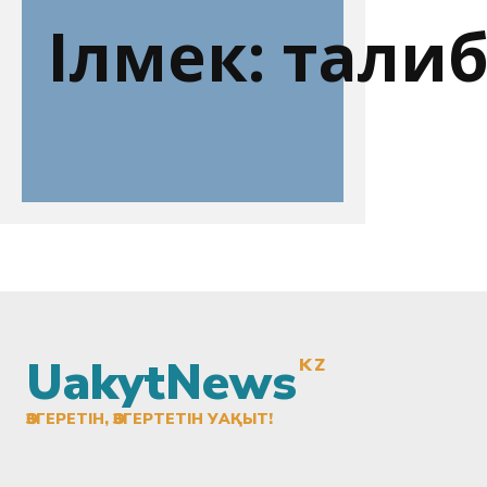
Ілмек:
тали
UakytNews
KZ
ӨЗГЕРЕТІН, ӨЗГЕРТЕТІН УАҚЫТ!