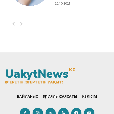
20.10.2021
UakytNews
KZ
ӨЗГЕРЕТІН, ӨЗГЕРТЕТІН УАҚЫТ!
БАЙЛАНЫС
ҚҰПИЯЛЫҚ САЯСАТЫ
КЕЛІСІМ