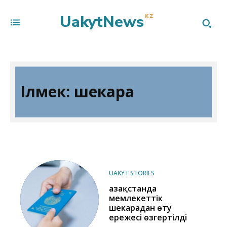
UakytNews
KZ
Ілмек:
шекара
UAKYT STORIES
Қазақстанда
мемлекеттік
шекарадан өту
ережесі өзгертілді