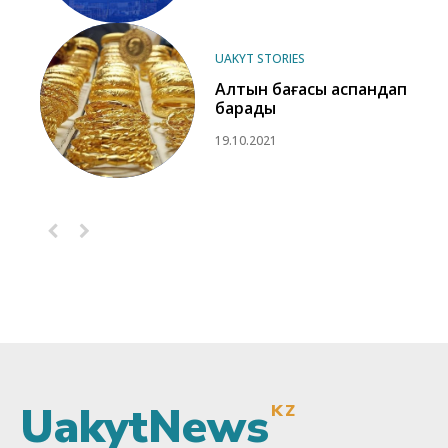
UAKYT STORIES
Алтын бағасы аспандап
барады
19.10.2021
UakytNews
KZ