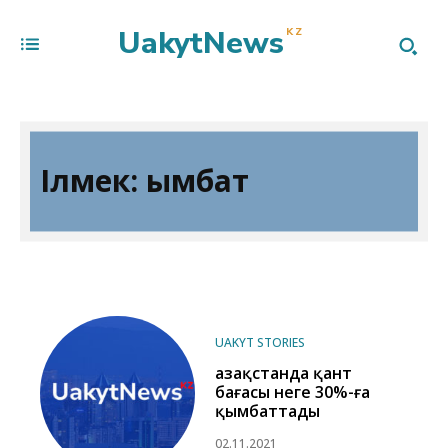
UakytNews
KZ
Ілмек:
қымбат
UAKYT STORIES
Қазақстанда қант
бағасы неге 30%-ға
қымбаттады
02.11.2021