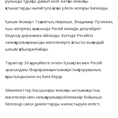
рухында тұрақты дамып келе жатқан екіжақты
қатынастарды нығайтуға қосқан үлесін жоғары бағалады.
Қасым-Жомарт Тоқаевтың пікірінше, Владимир Путиннің
күш-жігерінің арқасында Ресей әлемдік деңгейдегі
беделді державаға айналды. Бүгінде Ресейсіз
халықаралық маңызды мәселелерге қатысты ешқандай
шешім қабылданбайды.
Тараптар 30 қыркүйекте өткен Қазақстан мен Ресей
арасындағы Өңіраралық ынтымақтастық форумының
қорытындысына оң баға берді.
Мемлекеттер басшылары екіжақты ынтымақтастық
мәселелері мен халықаралық проблемалар бойынша
белсенді саяси диалогтарды жалғастыруға келісті.