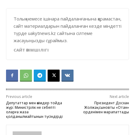
Толық немесе ішінара пайдаланғанына қарамастан,
сайт материалдарын пайдаланған кезде міндетті
түрде uakytnews.kz сайтына сілтеме
жасауыңызды сұраймыз.
САЙТ ӘКІМШІЛІГІ
Previous article
Next article
Депутаттар мен әкімдер тойда
Президент Досхан
жүр: Министрлік не себепті
Жолжақсыновты «Отан»
оларға жаза
орденімен марапаттады
қолданылмайтынын түсіндірді