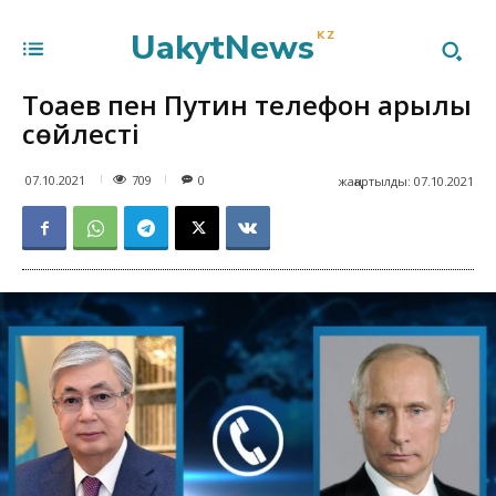
UakytNews
KZ
Тоқаев пен Путин телефон арқылы
сөйлесті
709
07.10.2021
0
жаңартылды:
07.10.2021