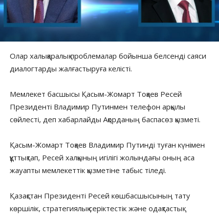
Олар халықаралық проблемалар бойынша белсенді саяси
диалогтарды жалғастыруға келісті.
Мемлекет басшысы Қасым-Жомарт Тоқаев Ресей
Президенті Владимир Путинмен телефон арқылы
сөйлесті, деп хабарлайды Ақорданың баспасөз қызметі.
Қасым-Жомарт Тоқаев Владимир Путинді туған күнімен
құттықтап, Ресей халқының игілігі жолындағы оның аса
жауапты мемлекеттік қызметіне табыс тіледі.
Қазақстан Президенті Ресей көшбасшысының тату
көршілік, стратегиялық серіктестік және одақтастық