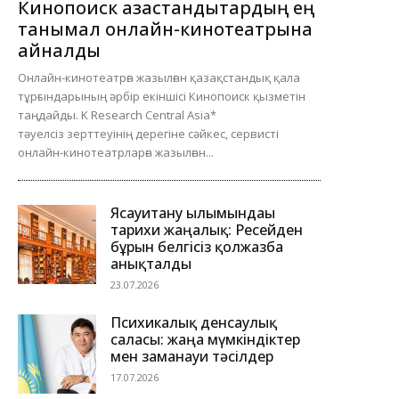
Кинопоиск қазақстандықтардың ең
танымал онлайн-кинотеатрына
айналды
Онлайн-кинотеатрға жазылған қазақстандық қала
тұрғындарының әрбір екіншісі Кинопоиск қызметін
таңдайды. K Research Central Asia*
тәуелсіз зерттеуінің дерегіне сәйкес, сервисті
онлайн-кинотеатрларға жазылған...
Ясауитану ғылымындағы
тарихи жаңалық: Ресейден
бұрын белгісіз қолжазба
анықталды
23.07.2026
Психикалық денсаулық
саласы: жаңа мүмкіндіктер
мен заманауи тәсілдер
17.07.2026