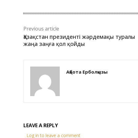
Previous article
Қазақстан президенті жәрдемақы туралы
жаңа заңға қол қойды
Ақбота Ерболқызы
LEAVE A REPLY
Log in to leave a comment