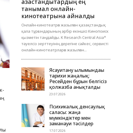
қазақстандықтардың ең
танымал онлайн-
кинотеатрына айналды
Онлайн-кинотеатрға жазылған қазақстандық
қала тұрғындарының әрбір екіншісі Кинопоиск
қызметін таңдайды. K Research Central Asia*
тәуелсіз зерттеуінің дерегіне сәйкес, сервисті
онлайн-кинотеатрларға жазылған...
Ясауитану ғылымындағы
тарихи жаңалық:
Ресейден бұрын белгісіз
қолжазба анықталды
к-
23.07.2026
ың
Психикалық денсаулық
саласы: жаңа
мүмкіндіктер мен
заманауи тәсілдер
ылы
17.07.2026