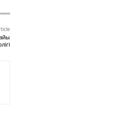
ticle
дайы
лігі