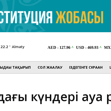
22.2
Almaty
C
ЫДАҒЫ ТАҚЫРЫП
СОЛ ЖАҒАЛАУ
ІЗДЕГЕНГЕ СҰРАҒАН
лдағы күндері ауа