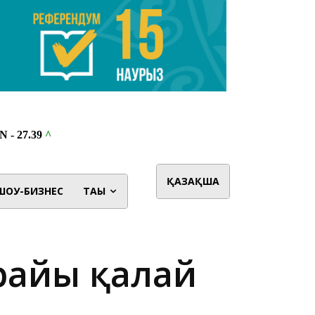
ҚАЗАҚША
ШОУ-БИЗНЕС
ТАҒЫ
 райы қалай