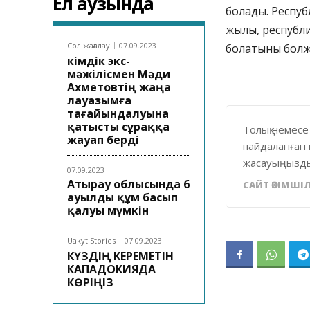
Ел аузында
болады. Респуб
жылы, республи
Сол жағалау
07.09.2023
болатыны бол
Әкімдік экс-
мәжілісмен Мәди
Ахметовтің жаңа
лауазымға
тағайындалуына
қатысты сұраққа
Толық немесе
жауап берді
пайдаланған 
жасауыңызды
07.09.2023
Атырау облысында 6
САЙТ ӘКІМШІЛ
ауылды құм басып
қалуы мүмкін
Uakyt Stories
07.09.2023
КҮЗДІҢ КЕРЕМЕТІН
КАПАДОКИЯДА
КӨРІҢІЗ