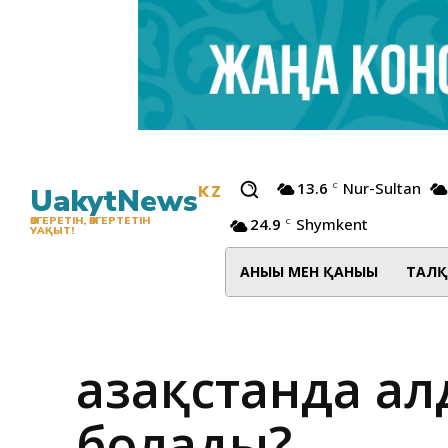
13.6
Nur-Sultan
C
UakytNews
KZ
24.9
Shymkent
ӨЗГЕРЕТІН, ӨЗГЕРТЕТІН
C
УАҚЫТ!
АНЫҒЫ МЕН ҚАНЫҒЫ
ТАЛҚ
Қазақстанда а
болады?