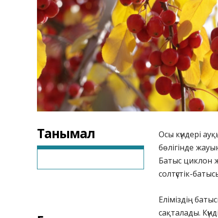
Танымал
Осы күндері а
бөлігінде жауы
Батыс циклон 
солтүстік-баты
Еліміздің батыс
сақталады. Күн