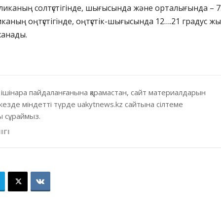
ликаның солтүстігінде, шығысында және орталығында – 
каның оңтүстігінде, оңтүстік-шығысында 12….21 градус ж
жанады.
 ішінара пайдаланғанына қарамастан, сайт материалдарын
кезде міндетті түрде uakytnews.kz сайтына сілтеме
 сұраймыз.
ІГІ