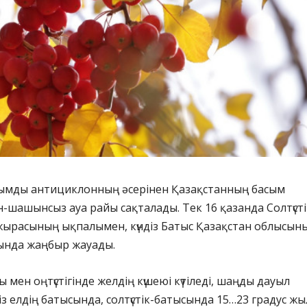
уқымды антициклонның әсерінен Қазақстанның басым
н-шашынсыз ауа райы сақталады. Тек 16 қазанда Солтүсті
жырасының ықпалымен, күндіз Батыс Қазақстан облысын
сында жаңбыр жауады.
ы мен оңтүстігінде желдің күшеюі күтіледі, шаңды дауыл
діз елдің батысында, солтүстік-батысында 15…23 градус ж