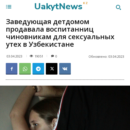
UakytNews
KZ
Заведующая детдомом
продавала воспитанниц
чиновникам для сексуальных
утех в Узбекистане
19051
03.04.2023
0
Обновлено:
03.04.2023