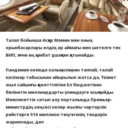
Талап бойынша Асқар Мәмин мен оның
орынбасарлары елдің әр аймағы мен шетелге тек
ВИП, яғни ең қымбат ұшақпен қатынайды.
Пандемия кезінде халық аспирин таппай, талай
кәсіпкер табысынан айырылып жатса да, Үкімет
жыл сайынғы қажеттілігіне Ел бюджетінен
бөлінетін миллиардарты үнемдеуге асықпайды.
Мемлекеттік сатып алу порталында Премьер-
министрдің кеңсесі келер жылғы чартерлік
рейстерге 516 миллион теңгегенің тендерін
жариялады, деп