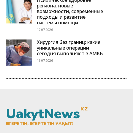
UakytNews
KZ
ӨЗГЕРЕТІН, ӨЗГЕРТЕТІН УАҚЫТ!