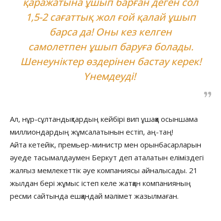
қаражатына ұшып барған деген сол
1,5-2 сағаттық жол ғой қалай ұшып
барса да! Оны кез келген
самолетпен ұшып баруға болады.
Шенеуніктер өздерінен бастау керек!
Үнемдеуді!
Ал, нұр-сұлтандықтардың кейбірі вип ұшаққа осыншама
миллиондардың жұмсалатынын естіп, аң-таң!
Айта кетейік, премьер-министр мен орынбасарларын
әуеде тасымалдаумен Беркут деп аталатын еліміздегі
жалғыз мемлекеттік әуе компаниясы айналысады. 21
жылдан бері жұмыс істеп келе жатқан компанияның
ресми сайтында ешқандай мәлімет жазылмаған.