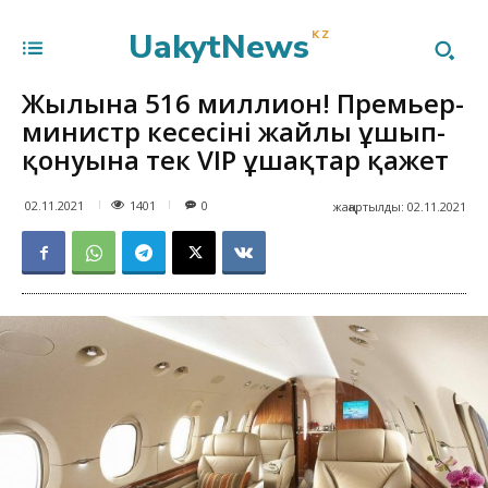
UakytNews
KZ
Жылына 516 миллион! Премьер-
министр кеңсесінің жайлы ұшып-
қонуына тек VIP ұшақтар қажет
1401
02.11.2021
0
жаңартылды:
02.11.2021