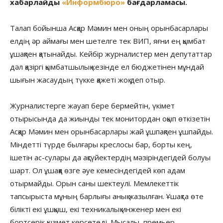
хабарлайды
«Информбюро»
бағдарламасы.
Талап бойынша Асқар Мәмин мен оның орынбасарлары
елдің әр аймағы мен шетелге тек ВИП, яғни ең қымбат
ұшақпен қатынайды. Кейбір журналистер мен депутаттар
дәл қазіргі қымбатшылық кезінде ел бюджетінен мұндай
шығын жасаудың түкке қажеті жоқ деп отыр.
Журналистерге жауап бере бермейтін, үкімет
отырысында да жиынды тек монитордан оқып өткізетін
Асқар Мәмин мен орынбасарлары жай ұшпақпен ұшпайды.
Міндетті түрде былғары креслосы бар, борты кең,
ішетін ас-сулары да ақсүйектердің мәзіріндегідей болуы
шарт. Ол ұшаққа өзге әуе кемесіндегідей көп адам
отырмайды. Орын саны шектеулі. Мемлекеттік
тапсырыста мұның барлығы анық жазылған. Ұшақта өте
білікті екі ұшқыш, екі техникалық инженер мен екі
бортсерік қызмет көрсетеді. Мысалы, премьер-