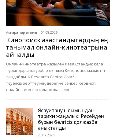
Ақпараттар ағыны
01.08.2026
Кинопоиск қазақстандықтардың ең
танымал онлайн-кинотеатрына
айналды
Онлайн-кинотеатрға жазылған қазақстандық қала
тұрғындарының әрбір екіншісі Кинопоиск қызметін
таңдайды. K Research Central Asia*
тәуелсіз зерттеуінің дерегіне сәйкес, сервисті
онлайн-кинотеатрларға жазылған...
Ясауитану ғылымындағы
тарихи жаңалық: Ресейден
бұрын белгісіз қолжазба
анықталды
23.07.2026