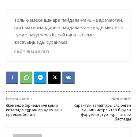
Толық немесе ішінара пайдаланғанына қарамастан,
сайт материалдарын пайдаланған кезде міндетті
түрде uakytnews.kz сайтына сілтеме
жасауыңызды сұраймыз.
САЙТ ӘКІМШІЛІГІ
Previous article
Next article
Өскеменде бірнеше күн көмір
Карантин талаптары әлсіреген
кезегінде тұрған ер адам өзін
еді, министрліктер бірден
өртемек болды
форумның түр-түрін өткізе
бастады