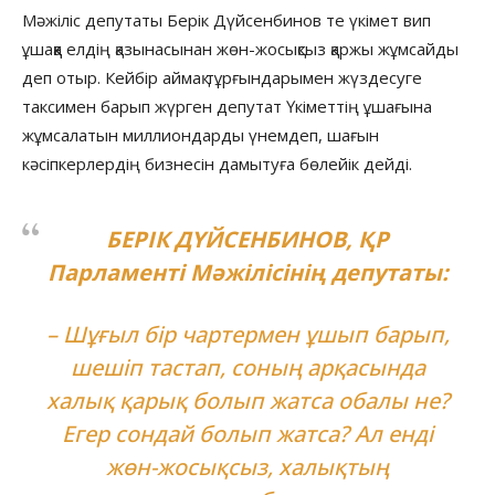
Мәжіліс депутаты Берік Дүйсенбинов те үкімет вип
ұшаққа елдің қазынасынан жөн-жосықсыз қаржы жұмсайды
деп отыр. Кейбір аймақ тұрғындарымен жүздесуге
таксимен барып жүрген депутат Үкіметтің ұшағына
жұмсалатын миллиондарды үнемдеп, шағын
кәсіпкерлердің бизнесін дамытуға бөлейік дейді.
БЕРІК ДҮЙСЕНБИНОВ, ҚР
Парламенті Мәжілісінің депутаты:
– Шұғыл бір чартермен ұшып барып,
шешіп тастап, соның арқасында
халық қарық болып жатса обалы не?
Егер сондай болып жатса? Ал енді
жөн-жосықсыз, халықтың