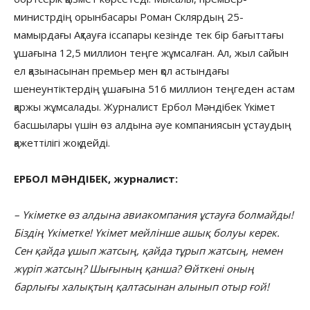
министрдің орынбасары Роман Склярдың 25-
мамырдағы Ақтауға іссапары кезінде тек бір бағыттағы
ұшағына 12,5 миллион теңге жұмсалған. Ал, жыл сайын
ел қазынасынан премьер мен қол астындағы
шенеунтіктердің ұшағына 516 миллион теңгеден астам
қаржы жұмсалады. Журналист Ербол Мәндібек Үкімет
басшылары үшін өз алдына әуе компаниясын ұстаудың
қажеттілігі жоқ дейді.
ЕРБОЛ МӘНДІБЕК, журналист:
– Үкіметке өз алдына авиакомпания ұстауға болмайды!
Біздің Үкіметке! Үкімет мейлінше ашық болуы керек.
Сен қайда ұшып жатсың, қайда тұрып жатсың, немен
жүріп жатсың? Шығының қанша? Өйткені оның
барлығы халықтың қалтасынан алынып отыр ғой!