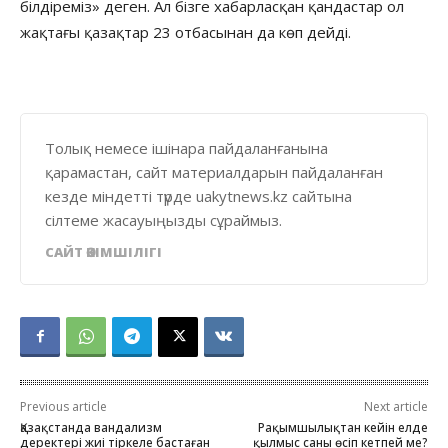
білдіреміз» деген. Ал бізге хабарласқан қандастар ол
жақтағы қазақтар 23 отбасынан да көп дейді.
Толық немесе ішінара пайдаланғанына
қарамастан, сайт материалдарын пайдаланған
кезде міндетті түрде uakytnews.kz сайтына
сілтеме жасауыңызды сұраймыз.
САЙТ ӘКІМШІЛІГІ
Previous article
Next article
Қазақстанда вандализм
Рақымшылықтан кейін елде
деректері жиі тіркеле бастаған
қылмыс саны өсіп кетпей ме?