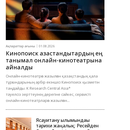
Ақпараттар ағыны
01.08.2026
Кинопоиск қазақстандықтардың ең
танымал онлайн-кинотеатрына
айналды
Онлайн-кинотеатрға жазылған қазақстандық қала
тұрғындарының әрбір екіншісі Кинопоиск қызметін
таңдайды. K Research Central Asia*
тәуелсіз зерттеуінің дерегіне сәйкес, сервисті
онлайн-кинотеатрларға жазылған...
Ясауитану ғылымындағы
тарихи жаңалық: Ресейден