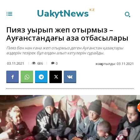
UakytNews
KZ
Пияз қуырып жеп отырмыз –
Ауғанстандағы қазақ отбасылары
Пияз бен нан ғана жеп отырмыз деген Ауғанстан қазақтары
өздерін тезірек бұл елден алып кетулерін сұрайды.
686
03.11.2021
0
жаңартылды:
03.11.2021