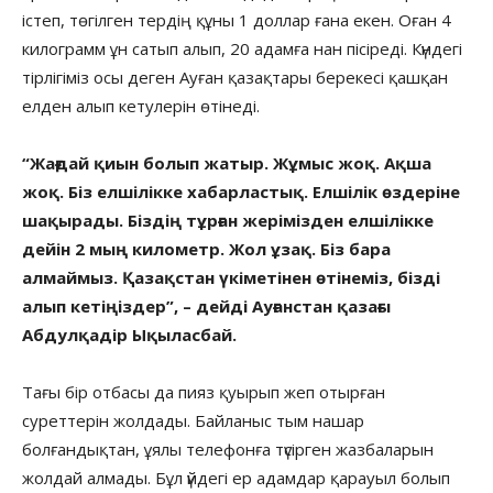
істеп, төгілген тердің құны 1 доллар ғана екен. Оған 4
килограмм ұн сатып алып, 20 адамға нан пісіреді. Күндегі
тірлігіміз осы деген Ауған қазақтары берекесі қашқан
елден алып кетулерін өтінеді.
“Жағдай қиын болып жатыр. Жұмыс жоқ. Ақша
жоқ. Біз елшілікке хабарластық. Елшілік өздеріне
шақырады. Біздің тұрған жерімізден елшілікке
дейін 2 мың километр. Жол ұзақ. Біз бара
алмаймыз. Қазақстан үкіметінен өтінеміз, бізді
алып кетіңіздер”, – дейді Ауғанстан қазағы
Абдулқадір Ықыласбай.
Тағы бір отбасы да пияз қуырып жеп отырған
суреттерін жолдады. Байланыс тым нашар
болғандықтан, ұялы телефонға түсірген жазбаларын
жолдай алмады. Бұл үйдегі ер адамдар қарауыл болып