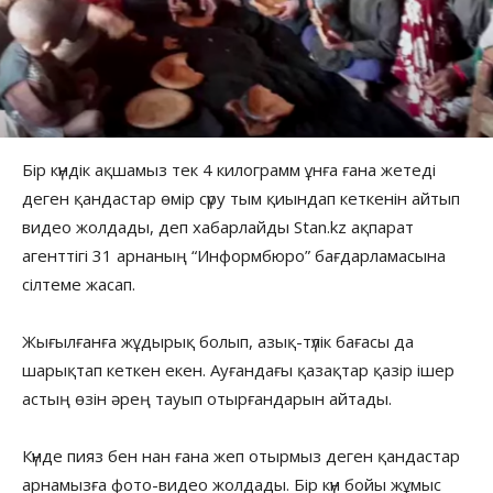
Бір күндік ақшамыз тек 4 килограмм ұнға ғана жетеді
деген қандастар өмір сүру тым қиындап кеткенін айтып
видео жолдады, деп хабарлайды Stan.kz ақпарат
агенттігі 31 арнаның “Информбюро” бағдарламасына
сілтеме жасап.
Жығылғанға жұдырық болып, азық-түлік бағасы да
шарықтап кеткен екен. Ауғандағы қазақтар қазір ішер
астың өзін әрең тауып отырғандарын айтады.
Күнде пияз бен нан ғана жеп отырмыз деген қандастар
арнамызға фото-видео жолдады. Бір күн бойы жұмыс