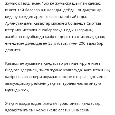
жұмыс істейді екен. “Бір күн жұмысқа шықпай қалсақ,
кішкентай балалар аш қалады” дейді. Сондықтан әр
күнді әупірімдеп әрең өткізетіндерін айтады.
Ауғанстандағы қазақтар мәселесі бойынша Сыртқы
істер министрлігіне хабарласқан едік. Олардың
жазбаша жауабында қазір өздерінің этникалық қазақ
екендерін дәлелдеген 23 отбасы, яғни 200 адам бар
делінген.
Қазақстан аумағына қандастар ретінде кіруге ниет
білдіргендерімен, тиісті жұмыс жалғасуда. Ауғанстанның
қазіргі саяси-әскери ахуалын ескере отырып, қосымша
эвакуациялау рейсінің уақыты туралы нақты айтуға
мүмкіндік жоқ.
Жақын арада елдегі жағдай тұрақтанып, қандастар
Қазақстанға емін-еркін келе алатынына сенім