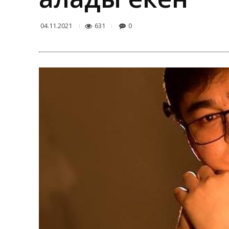
631
0
04.11.2021