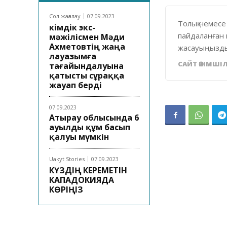
Сол жағалау
07.09.2023
Толық немесе
Әкімдік экс-
пайдаланған 
мәжілісмен Мәди
Ахметовтің жаңа
жасауыңызды
лауазымға
САЙТ ӘКІМШІЛ
тағайындалуына
қатысты сұраққа
жауап берді
07.09.2023
Атырау облысында 6
ауылды құм басып
қалуы мүмкін
Uakyt Stories
07.09.2023
КҮЗДІҢ КЕРЕМЕТІН
КАПАДОКИЯДА
КӨРІҢІЗ