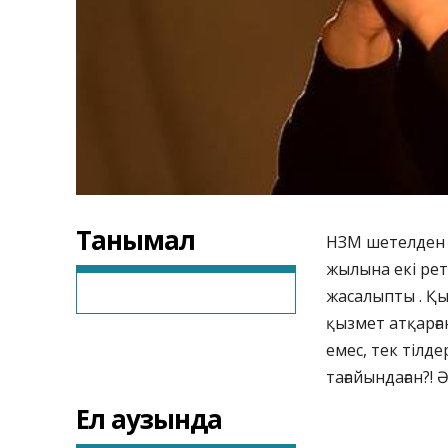
Танымал
НЗМ шетелден к
жылына екі рет
жасалыпты . Қ
қызмет атқарға
емес, тек тілде
тағайындаған?! 
Ел аузында