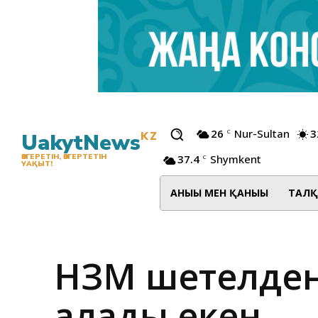
26
Nur-Sultan
3
C
UakytNews
KZ
37.4
Shymkent
ӨЗГЕРЕТІН, ӨЗГЕРТЕТІН
C
УАҚЫТ!
АНЫҒЫ МЕН ҚАНЫҒЫ
ТАЛҚ
НЗМ шетелден 
алады екен