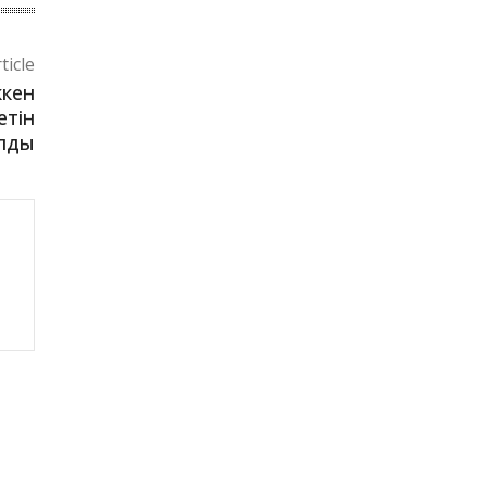
ticle
ккен
етін
лды