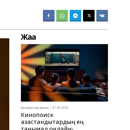
Жаңа
Ақпараттар ағыны
01.08.2026
Кинопоиск
қазақстандықтардың ең
танымал онлайн-