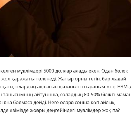
елген мұғалімдері 5000 доллар алады екен. Одан бөлек
 жол қаражаты төленеді. Жатыр орны тегін, бар жағдай
ысқасы, олардың ақшасын қызғанып отырғаным жоқ. НЗМ-
н танысымның айтуынша, солардың 80-90% білікті мама
рі ғана болмаса дейді. Неге оларға сонша көп айлық
Әлде өзімізде жоғары деңгейіндегі мұғалімдер жоқ па?