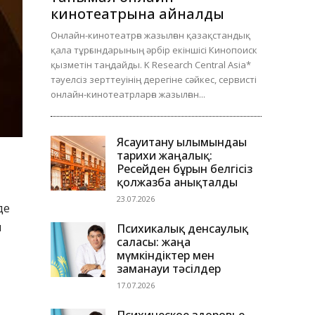
кинотеатрына айналды
Онлайн-кинотеатрға жазылған қазақстандық
қала тұрғындарының әрбір екіншісі Кинопоиск
қызметін таңдайды. K Research Central Asia*
тәуелсіз зерттеуінің дерегіне сәйкес, сервисті
онлайн-кинотеатрларға жазылған...
Ясауитану ғылымындағы
тарихи жаңалық:
Ресейден бұрын белгісіз
қолжазба анықталды
23.07.2026
де
н
Психикалық денсаулық
саласы: жаңа
мүмкіндіктер мен
заманауи тәсілдер
17.07.2026