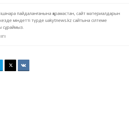
 ішінара пайдаланғанына қарамастан, сайт материалдарын
кезде міндетті түрде uakytnews.kz сайтына сілтеме
 сұраймыз.
ІГІ