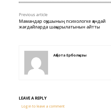
Previous article
Мамандар оқушының психологке қандай
жағдайларда шақырылатынын айтты
Ақбота Ерболқызы
LEAVE A REPLY
Log in to leave a comment