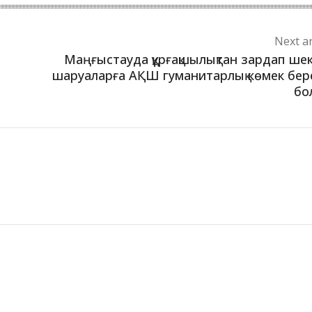
Next ar
Маңғыстауда құрғақшылықтан зардап ше
шаруаларға АҚШ гуманитарлық көмек бер
бо