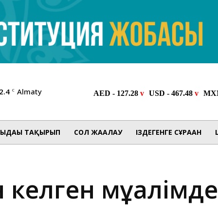
2.4
Almaty
C
ЫДАҒЫ ТАҚЫРЫП
СОЛ ЖАҒАЛАУ
ІЗДЕГЕНГЕ СҰРАҒАН
келген мұғалімде