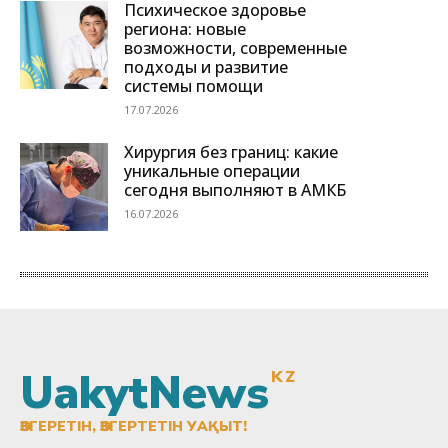
UakytNews
KZ
ӨЗГЕРЕТІН, ӨЗГЕРТЕТІН УАҚЫТ!