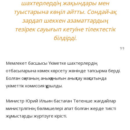
шахтерлердің жақындары мен
туыстарына көңіл айтты. Сондай-ақ
зардап шеккен азаматтардың
тезірек сауығып кетуіне тілектестік
білдірді.
Мемлекет басшысы Үкіметке шахтерлердің
отбасыларына көмек көрсету жөнінде тапсырма берді.
Болған оқиғаның анық-қанығын анықтау мақсатында
үкіметтік комиссия құрылды.
Министр Юрий Ильин бастаған Төтенше жағдайлар
министрлігінің бөлімшелері апат болған жерде тиісті
жұмыстарды жүргізуге кірісті.