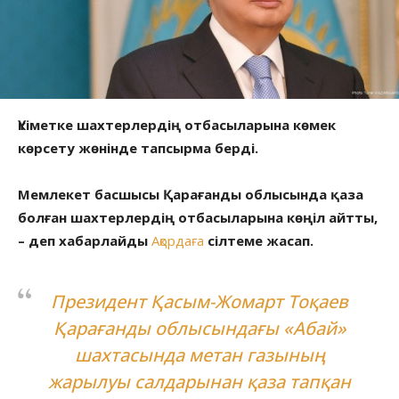
Үкіметке шахтерлердің отбасыларына көмек
көрсету жөнінде тапсырма берді.
Мемлекет басшысы Қарағанды облысында қаза
болған шахтерлердің отбасыларына көңіл айтты,
– деп хабарлайды
Ақордаға
сілтеме жасап.
Президент Қасым-Жомарт Тоқаев
Қарағанды облысындағы «Абай»
шахтасында метан газының
жарылуы салдарынан қаза тапқан