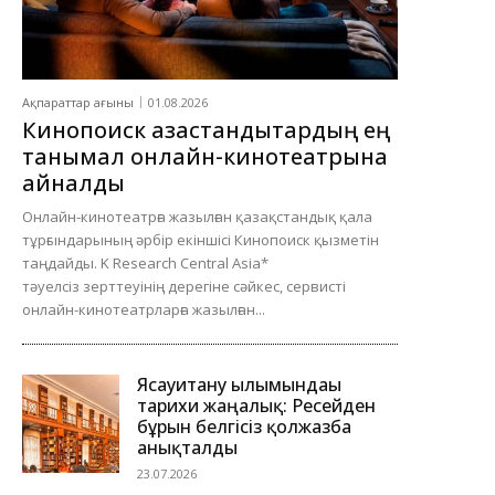
Ақпараттар ағыны
01.08.2026
Кинопоиск қазақстандықтардың ең
танымал онлайн-кинотеатрына
айналды
Онлайн-кинотеатрға жазылған қазақстандық қала
тұрғындарының әрбір екіншісі Кинопоиск қызметін
таңдайды. K Research Central Asia*
тәуелсіз зерттеуінің дерегіне сәйкес, сервисті
онлайн-кинотеатрларға жазылған...
Ясауитану ғылымындағы
тарихи жаңалық: Ресейден
бұрын белгісіз қолжазба
анықталды
23.07.2026