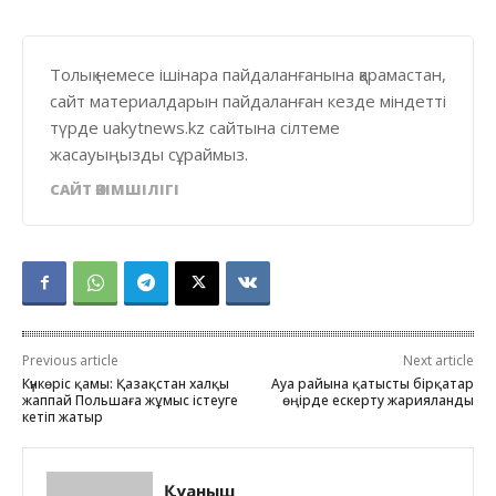
Толық немесе ішінара пайдаланғанына қарамастан,
сайт материалдарын пайдаланған кезде міндетті
түрде uakytnews.kz сайтына сілтеме
жасауыңызды сұраймыз.
САЙТ ӘКІМШІЛІГІ
Previous article
Next article
Күнкөріс қамы: Қазақстан халқы
Ауа райына қатысты бірқатар
жаппай Польшаға жұмыс істеуге
өңірде ескерту жарияланды
кетіп жатыр
Қуаныш