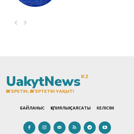
UakytNews
KZ
ӨЗГЕРЕТІН, ӨЗГЕРТЕТІН УАҚЫТ!
БАЙЛАНЫС
ҚҰПИЯЛЫҚ САЯСАТЫ
КЕЛІСІМ