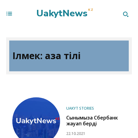
UakytNews
KZ
Ілмек:
қазақ тілі
UAKYT STORIES
Сынымызға Сбербанк
жауап берді
22.10.2021