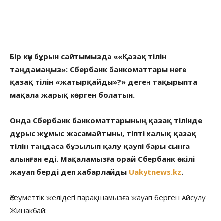
Бір күн бұрын сайтымызда ««Қазақ тілін
таңдамаңыз»: Сбербанк банкоматтары неге
қазақ тілін «жатырқайды»?» деген тақырыпта
мақала жарық көрген болатын.
Онда Сбербанк банкоматтарының қазақ тілінде
дұрыс жұмыс жасамайтыны, тіпті халық қазақ
тілін таңдаса бұзылып қалу қаупі бары сынға
алынған еді. Мақаламызға орай Сбербанк өкілі
жауап берді деп хабарлайды
Uakytnews.kz
.
Әлеуметтік желідегі парақшамызға жауап берген Айсулу
Жинакбай: