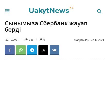
UakytNews
KZ
Сынымызға Сбербанк жауап
берді
956
22.10.2021
0
жаңартылды:
22.10.2021