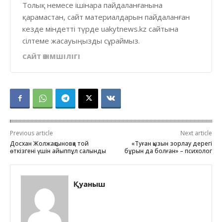
Толық немесе ішінара пайдаланғанына
қарамастан, сайт материалдарын пайдаланған
кезде міндетті түрде uakytnews.kz сайтына
сілтеме жасауыңызды сұраймыз.
САЙТ ӘКІМШІЛІГІ
Previous article
Next article
Досхан Жолжақсыновқа той
«Туған қызын зорлау дерегі
өткізгені үшін айыппұл салынды
бұрын да болған» – психолог
Қуаныш