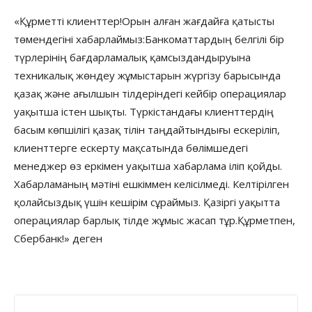
«Құрметті клиенттер!Орын алған жағдайға қатысты
төмендегіні хабарлаймыз:Банкоматтардың белгілі бір
түрлерінің бағдарламалық қамсыздандыруына
техникалық жөндеу жұмыстарын жүргізу барысында
қазақ және ағылшын тілдеріндегі кейбір операциялар
уақытша істен шықты. Түркістандағы клиенттердің
басым көпшілігі қазақ тілін таңдайтындығы ескеріліп,
клиенттерге ескерту мақсатында бөлімшедегі
менеджер өз еркімен уақытша хабарлама іліп қойды.
Хабарламаның мәтіні ешкіммен келісілмеді. Келтірілген
қолайсыздық үшін кешірім сұраймыз. Қазіргі уақытта
операциялар барлық тілде жұмыс жасап тұр.Құрметпен,
Сбербанк!» деген