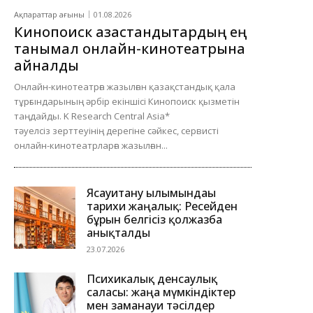
Ақпараттар ағыны
01.08.2026
Кинопоиск қазақстандықтардың ең
танымал онлайн-кинотеатрына
айналды
Онлайн-кинотеатрға жазылған қазақстандық қала
тұрғындарының әрбір екіншісі Кинопоиск қызметін
таңдайды. K Research Central Asia*
тәуелсіз зерттеуінің дерегіне сәйкес, сервисті
онлайн-кинотеатрларға жазылған...
Ясауитану ғылымындағы
тарихи жаңалық: Ресейден
бұрын белгісіз қолжазба
анықталды
23.07.2026
Психикалық денсаулық
саласы: жаңа мүмкіндіктер
мен заманауи тәсілдер