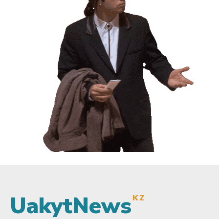
UakytNews
KZ