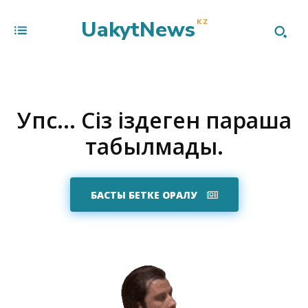
UakytNews
KZ
Упс... Сіз іздеген парақша
табылмады.
БАСТЫ БЕТКЕ ОРАЛУ