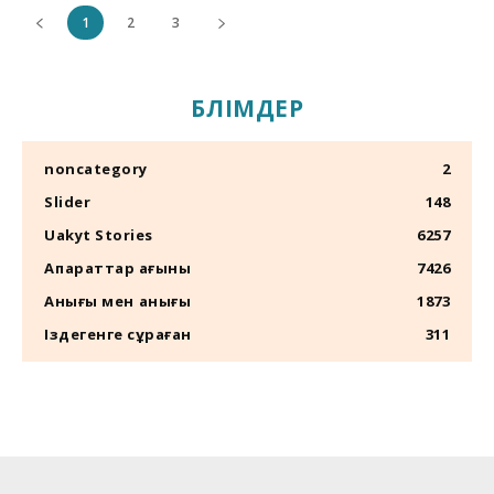
1
2
3
БӨЛІМДЕР
noncategory
2
Slider
148
Uakyt Stories
6257
Ақпараттар ағыны
7426
Анығы мен қанығы
1873
Іздегенге сұраған
311