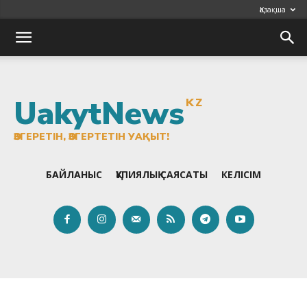
Қазақша
UakytNews
KZ
ӨЗГЕРЕТІН, ӨЗГЕРТЕТІН УАҚЫТ!
БАЙЛАНЫС
ҚҰПИЯЛЫҚ САЯСАТЫ
КЕЛІСІМ