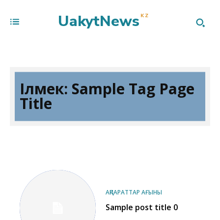
UakytNews
KZ
Ілмек:
Sample Tag Page
Title
АҚПАРАТТАР АҒЫНЫ
Sample post title 0