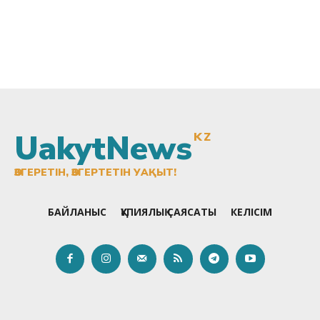
UakytNews
KZ
ӨЗГЕРЕТІН, ӨЗГЕРТЕТІН УАҚЫТ!
БАЙЛАНЫС
ҚҰПИЯЛЫҚ САЯСАТЫ
КЕЛІСІМ