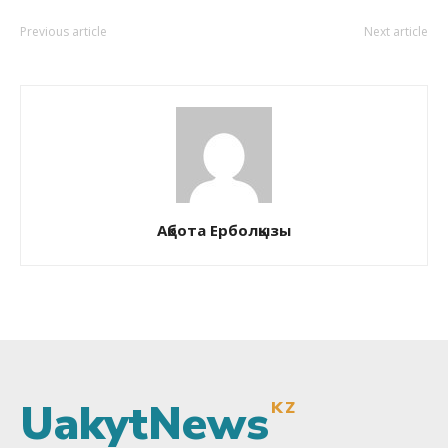
Previous article
Next article
Ақбота Ерболқызы
UakytNews
KZ