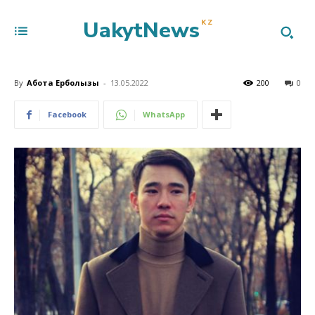
UakytNews
KZ
By
Ақбота Ерболқызы
-
13.05.2022
200
0
Facebook
WhatsApp