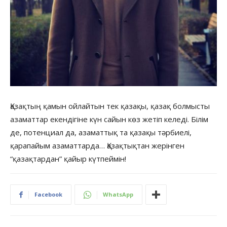
Қазақтың қамын ойлайтын тек қазақы, қазақ болмысты
азаматтар екендігіне күн сайын көз жетіп келеді. Білім
де, потенциал да, азаматтық та қазақы тәрбиелі,
қарапайым азаматтарда… Қазақтықтан жерінген
“қазақтардан” қайыр күтпеймін!
Facebook
WhatsApp