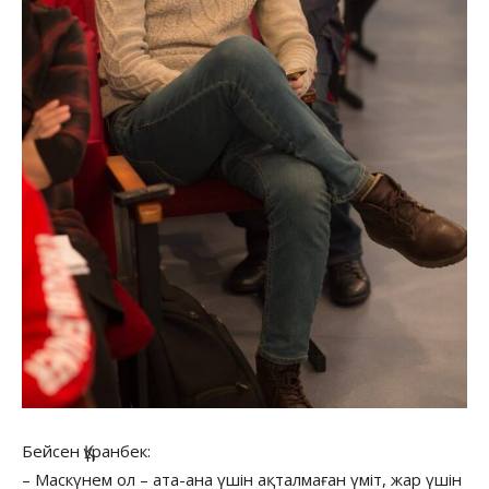
Бейсен Құранбек:
– Маскүнем ол – ата-ана үшін ақталмаған үміт, жар үшін