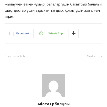
жылаумен өткен ғұмыр, балалар үшін бақытсыз балалық
шақ, достар үшін адасқан тағдыр, қоғам үшін жоғалған
адам.
Facebook
WhatsApp
Previous article
Next article
Ақбота Ерболқызы