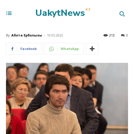
UakytNews
KZ
By
Ақбота Ерболқызы
-
19.05.2022
213
0
Facebook
WhatsApp