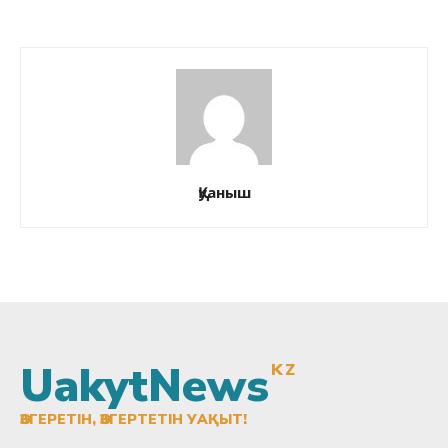
Қуаныш
UakytNews
KZ
ӨЗГЕРЕТІН, ӨЗГЕРТЕТІН УАҚЫТ!