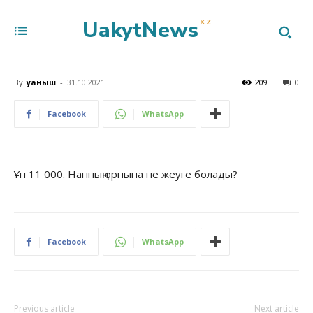
UakytNews
KZ
By
Қуаныш
-
31.10.2021
209
0
Facebook
WhatsApp
Ұн 11 000. Нанның орнына не жеуге болады?
Facebook
WhatsApp
Previous article
Next article