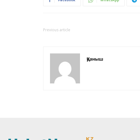
Previous article
Қуаныш
KZ