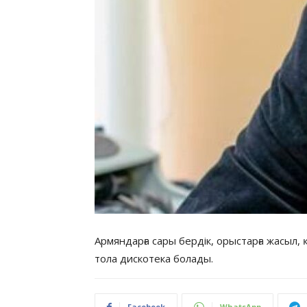
Армяндарға сары бердік, орыстарға жасыл,
тола дискотека болады.
Facebook
WhatsApp