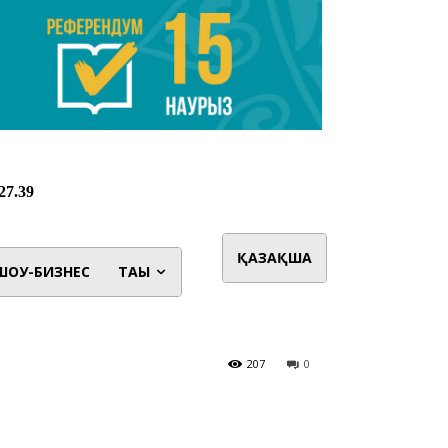
ҚАЗАҚША
ШОУ-БИЗНЕС
ТАҒЫ
207
0