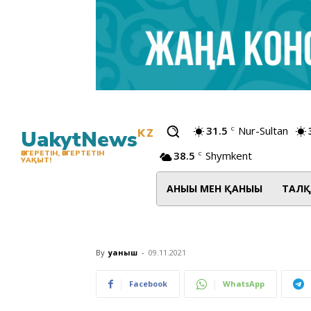
31.5
Nur-Sultan
C
UakytNews
KZ
38.5
Shymkent
ӨЗГЕРЕТІН, ӨЗГЕРТЕТІН
C
УАҚЫТ!
АНЫҒЫ МЕН ҚАНЫҒЫ
ТАЛҚ
By
Қуаныш
-
09.11.2021
Facebook
WhatsApp