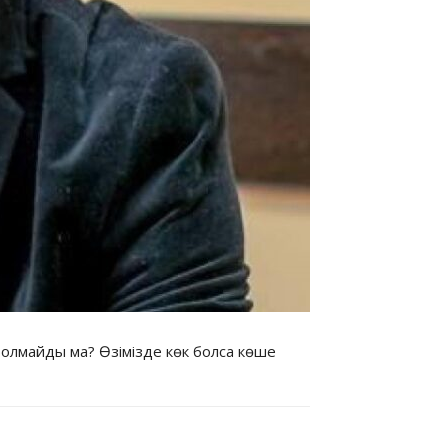
болмайды ма? Өзімізде көк болса көше