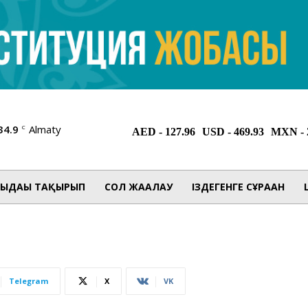
34.9
Almaty
C
ЫДАҒЫ ТАҚЫРЫП
СОЛ ЖАҒАЛАУ
ІЗДЕГЕНГЕ СҰРАҒАН
Telegram
X
VK