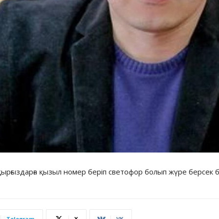
 қырғыздарға қызыл номер беріп светофор болып жүре берсек 
Telegram
X
VK