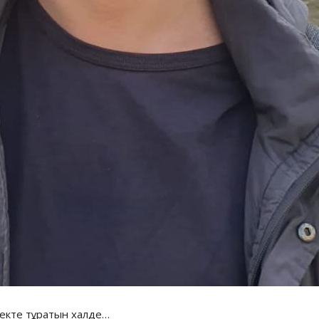
езекте тұратын халде…