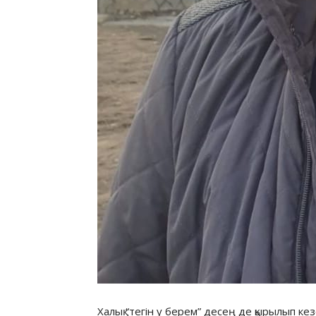
Халық “тегін у берем” десең де қырылып к