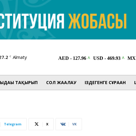
27.2
Almaty
C
ЫДАҒЫ ТАҚЫРЫП
СОЛ ЖАҒАЛАУ
ІЗДЕГЕНГЕ СҰРАҒАН
Telegram
X
VK