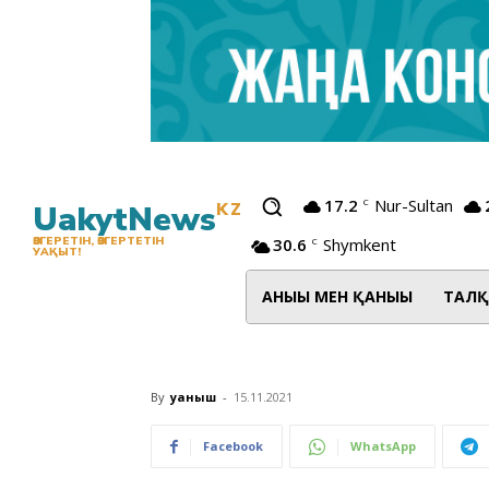
17.2
Nur-Sultan
C
UakytNews
KZ
30.6
Shymkent
ӨЗГЕРЕТІН, ӨЗГЕРТЕТІН
C
УАҚЫТ!
АНЫҒЫ МЕН ҚАНЫҒЫ
ТАЛҚ
By
Қуаныш
-
15.11.2021
Facebook
WhatsApp