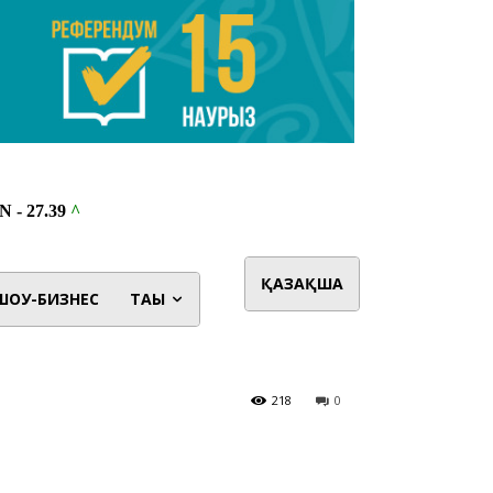
ҚАЗАҚША
ШОУ-БИЗНЕС
ТАҒЫ
218
0