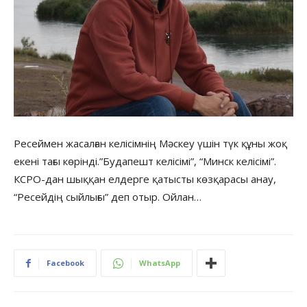
Ресеймен жасалған келісімнің Мәскеу үшін түк құны жоқ
екені тағы көрінді.”Будапешт келісімі”, “Минск келісімі”.
КСРО-дан шыққан елдерге қатысты көзқарасы анау,
“Ресейдің сыйлығы” деп отыр. Ойлан…
Facebook
WhatsApp