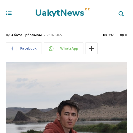
UakytNews
KZ
By
Ақбота Ерболқызы
-
22.02.2022
392
0
Facebook
WhatsApp