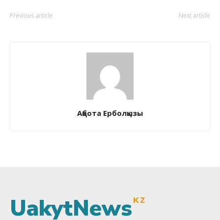
Previous article
Next article
Ақбота Ерболқызы
UakytNews
KZ