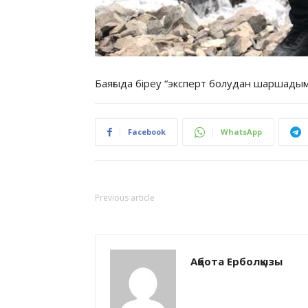
Баяғыда біреу “эксперт болудан шаршадым, 
Facebook
WhatsApp
Previous article
Ақбота Ерболқызы