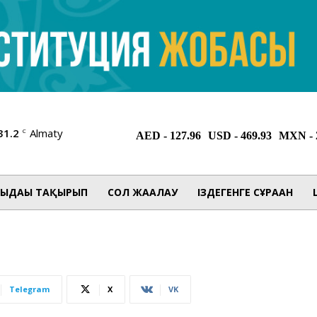
31.2
Almaty
C
ЫДАҒЫ ТАҚЫРЫП
СОЛ ЖАҒАЛАУ
ІЗДЕГЕНГЕ СҰРАҒАН
Telegram
X
VK