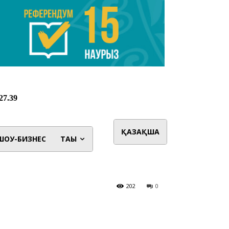
ҚАЗАҚША
ШОУ-БИЗНЕС
ТАҒЫ
202
0