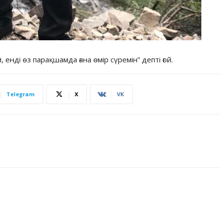
енді өз парақшамда ғана өмір сүремін” депті ғой.
Telegram
X
VK