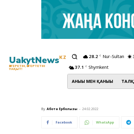
28.2
Nur-Sultan
C
UakytNews
KZ
37.1
Shymkent
ӨЗГЕРЕТІН, ӨЗГЕРТЕТІН
C
УАҚЫТ!
АНЫҒЫ МЕН ҚАНЫҒЫ
ТАЛҚ
By
Ақбота Ерболқызы
-
24.02.2022
Facebook
WhatsApp