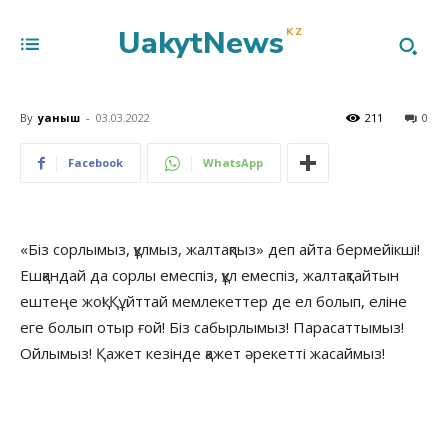
UakytNews
KZ
By
Қуаныш
-
03.03.2022
211
0
Facebook
WhatsApp
«Біз сорлымыз, құлмыз, жалтақпыз» деп айта бермейікші!
Ешқандай да сорлы емеспіз, құл емеспіз, жалтақтайтын
ештеңе жоқ! Құйттай мемлекеттер де ел болып, еліне
еге болып отыр ғой! Біз сабырлымыз! Парасаттымыз!
Ойлымыз! Қажет кезінде қажет әрекетті жасаймыз!