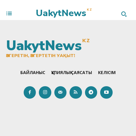
UakytNews
KZ
UakytNews
KZ
ӨЗГЕРЕТІН, ӨЗГЕРТЕТІН УАҚЫТ!
БАЙЛАНЫС
ҚҰПИЯЛЫҚ САЯСАТЫ
КЕЛІСІМ