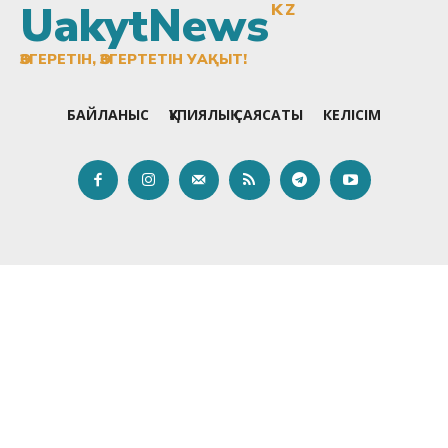
UakytNews
KZ
ӨЗГЕРЕТІН, ӨЗГЕРТЕТІН УАҚЫТ!
БАЙЛАНЫС
ҚҰПИЯЛЫҚ САЯСАТЫ
КЕЛІСІМ