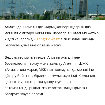
Алматыда «Алматы қала жарық» кәсіпорындарын қала
меншігіне қайтару бойынша шаралар қабылданып жатыр,
– деп хабарлайды
Tengrinews.kz
тілшісі қалалық әкімдік
баспасөз қызметіне сілтеме жасап.
Ведомство мәліметінше, Алматы әкімдігі мен
бәсекелестікті қорғау және дамыту Агенттігі ШЖҚ
«Алматы қала жарық» МКК-ның коммуналдық меншігіне
қайтару бойынша бірлескен жұмыс жүргізді. Компания
қаланың сыртқы жарықтандыру жүйелерін
автоматтандырылған және орталықтандырылған
басқаруға жауап береді.