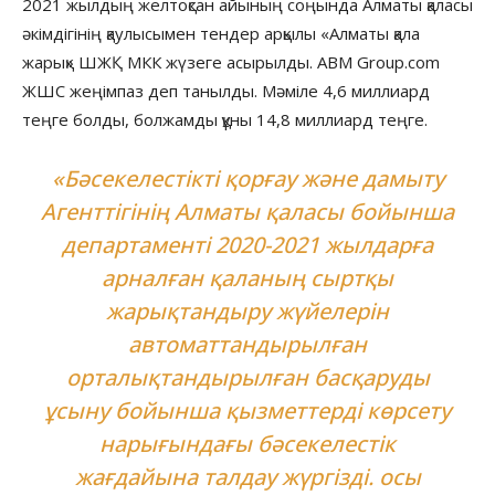
2021 жылдың желтоқсан айының соңында Алматы қаласы
әкімдігінің қаулысымен тендер арқылы «Алматы қала
жарық» ШЖҚ МКК жүзеге асырылды. ABM Group.com
ЖШС жеңімпаз деп танылды. Мәміле 4,6 миллиард
теңге болды, болжамды құны 14,8 миллиард теңге.
«Бәсекелестікті қорғау және дамыту
Агенттігінің Алматы қаласы бойынша
департаменті 2020-2021 жылдарға
арналған қаланың сыртқы
жарықтандыру жүйелерін
автоматтандырылған
орталықтандырылған басқаруды
ұсыну бойынша қызметтерді көрсету
нарығындағы бәсекелестік
жағдайына талдау жүргізді. осы