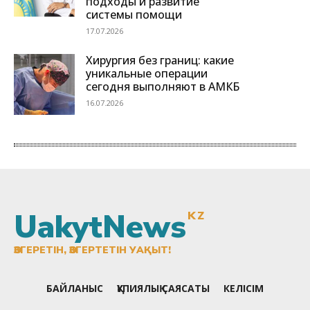
UakytNews
KZ
ӨЗГЕРЕТІН, ӨЗГЕРТЕТІН УАҚЫТ!
БАЙЛАНЫС
ҚҰПИЯЛЫҚ САЯСАТЫ
КЕЛІСІМ