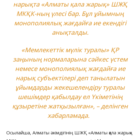
нарықта «Алматы қала жарық» ШЖҚ
МКҚК-ның үлесі бар. Бұл ұйымның
монополиялық жағдайға ие екендігі
анықталды.
«Мемлекеттік мүлік туралы» ҚР
заңының нормаларына сәйкес үстем
немесе монополиялық жағдайға ие
нарық субъектілері деп танылатын
ұйымдарды жекешелендіру туралы
шешімдер қабылдау ел Үкіметінің
құзыретіне жатқызылған», – делінген
хабарламада.
Осылайша, Алматы әкімдігінің ШЖҚ «Алматы қала жарық»