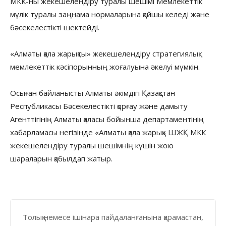
МКК-ны жекешелендіру туралы шешімі Мемлекеттік
мүлік туралы заңнама нормаларына қайшы келеді және
бәсекелестікті шектейді.
«Алматы қала жарықты» жекешелендіру стратегиялық
мемлекеттік кәсіпорынның жоғалуына әкелуі мүмкін.
Осыған байланысты Алматы әкімдігі Қазақстан
Республикасы Бәсекелестікті қорғау және дамыту
Агенттігінің Алматы қаласы бойынша департаментінің
хабарламасы негізінде «Алматы қала жарық» ШЖҚ МКК
жекешелендіру туралы шешімнің күшін жою
шараларын қабылдап жатыр.
Толық немесе ішінара пайдаланғанына қарамастан,