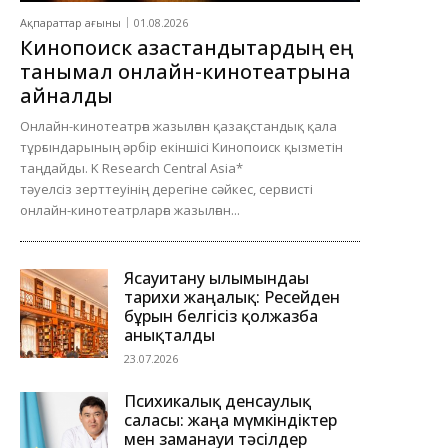
Ақпараттар ағыны
01.08.2026
Кинопоиск қазақстандықтардың ең
танымал онлайн-кинотеатрына
айналды
Онлайн-кинотеатрға жазылған қазақстандық қала
тұрғындарының әрбір екіншісі Кинопоиск қызметін
таңдайды. K Research Central Asia*
тәуелсіз зерттеуінің дерегіне сәйкес, сервисті
онлайн-кинотеатрларға жазылған...
Ясауитану ғылымындағы
тарихи жаңалық: Ресейден
бұрын белгісіз қолжазба
анықталды
23.07.2026
Психикалық денсаулық
саласы: жаңа мүмкіндіктер
мен заманауи тәсілдер