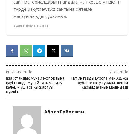
сайт материалдарын пайдаланған кезде міндетті
түрде uakytnews.kz сайтына сілтеме
жасауыңызды сұраймыз.
САЙТ ӘКІМШІЛІГІ
Previous article
Next article
Қазақстандық мұнай экспортына
Путин газды Еуропа мен АҚШ-қа
қауіп төнді: Мұнай тасымалдау
рубльге сату туралы шешім
көлемін үш есе қысқартуы
қабылдағанын мәлімдеді
мүмкін
Ақбота Ерболқызы