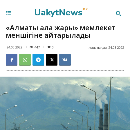
UakytNews
KZ
«Алматы қала жарық» мемлекет
меншігіне қайтарылады
447
24.03.2022
0
жаңартылды:
24.03.2022