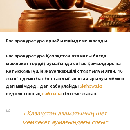
Бас прокуратура арнайы мәлімдеме жасады.
Бас прокуратура Қазақстан азаматы басқа
мемлекеттердің аумағында соғыс қимылдарына
қатысқаны үшін жауапкершілік тартылуы яғни, 10
жылға дейін бас бостандығынан айырылуы мүмкін
деп мәлімдеді, деп хабарлайды
Skifnews.kz
ведомствоның
сайтына
сілтеме жасап.
«Қазақстан азаматының шет
мемлекет аумағындағы соғыс