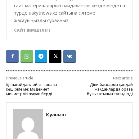
сайт материалдарын пайдаланған кезде міндетті
түрде uakytnews.kz сайтына сілтеме
жасауыңызды сұраймыз.
САЙТ ӘКІМШІЛІГІ
Previous article
Next article
Қапшағайдағы ойын зонасы
Діни басқарма қандай
көшіріле ме: Мәдениет
жағдайларда ораза
министрлігі жауап берді
бұзылатынын түсіндірді
Қуаныш