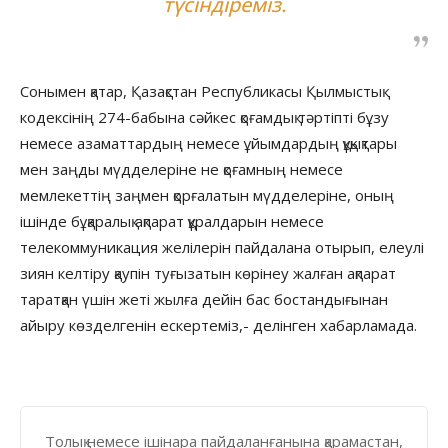
түсіндіреміз.
Сонымен қатар, Қазақстан Республикасы Қылмыстық
кодексінің 274-бабына сәйкес қоғамдық тәртіпті бұзу
немесе азаматтардың немесе ұйымдардың құқықтары
мен заңды мүдделеріне не қоғамның немесе
мемлекеттің заңмен қорғалатын мүдделеріне, оның
ішінде бұқаралық ақпарат құралдарын немесе
телекоммуникация желілерін пайдалана отырып, елеулі
зиян келтіру қаупін туғызатын көрінеу жалған ақпарат
таратқан үшін жеті жылға дейін бас бостандығынан
айыру көзделгенін ескертеміз,- делінген хабарламада.
Толық немесе ішінара пайдаланғанына қарамастан,