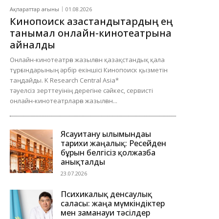
Ақпараттар ағыны
01.08.2026
Кинопоиск қазақстандықтардың ең
танымал онлайн-кинотеатрына
айналды
Онлайн-кинотеатрға жазылған қазақстандық қала
тұрғындарының әрбір екіншісі Кинопоиск қызметін
таңдайды. K Research Central Asia*
тәуелсіз зерттеуінің дерегіне сәйкес, сервисті
онлайн-кинотеатрларға жазылған...
Ясауитану ғылымындағы
тарихи жаңалық: Ресейден
бұрын белгісіз қолжазба
анықталды
23.07.2026
Психикалық денсаулық
саласы: жаңа мүмкіндіктер
мен заманауи тәсілдер