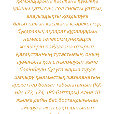
қимылдарына қасақана құқыққа
қайшы қатысуы, сол сияқты ұлттық
алауыздықты қоздыруға
бағытталған қасақана іс-әрекеттер,
бұқаралық ақпарат құралдарын
немесе телекоммуникация
желілерін пайдалана отырып,
Қазақстанның тұтастығын, оның
аумағына қол сұғылмауын және
бөлінбеуін бұзуға жария түрде
шақыру қылмыстық жазаланатын
әрекеттер болып табылатынын (ҚК-
нің 172, 174, 180-баптары) және 10
жылға дейін бас бостандығынан
айыруға әкеп соқтыратынын