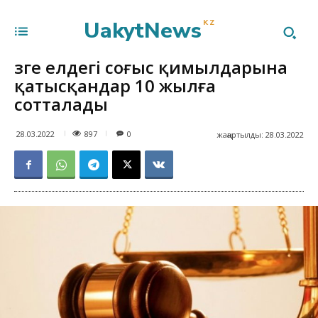
UakytNews
KZ
Өзге елдегі соғыс қимылдарына
қатысқандар 10 жылға
сотталады
897
28.03.2022
0
жаңартылды:
28.03.2022