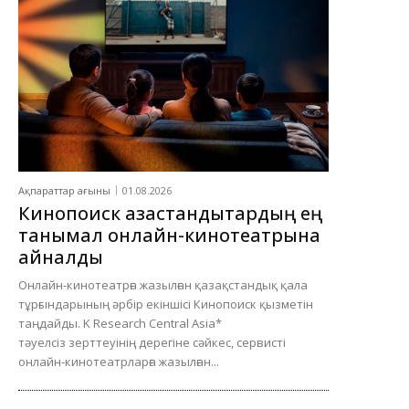
Ақпараттар ағыны
01.08.2026
Кинопоиск қазақстандықтардың ең
танымал онлайн-кинотеатрына
айналды
Онлайн-кинотеатрға жазылған қазақстандық қала
тұрғындарының әрбір екіншісі Кинопоиск қызметін
таңдайды. K Research Central Asia*
тәуелсіз зерттеуінің дерегіне сәйкес, сервисті
онлайн-кинотеатрларға жазылған...