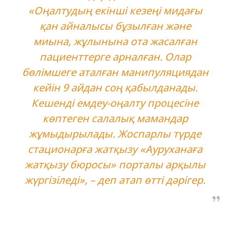
«Оңалтудың екінші кезеңі мидағы
қан айналысы бұзылған және
миына, жұлынына ота жасалған
пациенттерге арналған. Олар
бөлімшеге аталған манипуляциядан
кейін 9 айдан соң қабылданады.
Кешенді емдеу-оңалту процесіне
көптеген салалық мамандар
жұмыдырылады. Жоспарлы түрде
стационарға жатқызу «Ауруханаға
жатқызу бюросы» порталы арқылы
жүргізіледі», – деп атап өтті дәрігер.