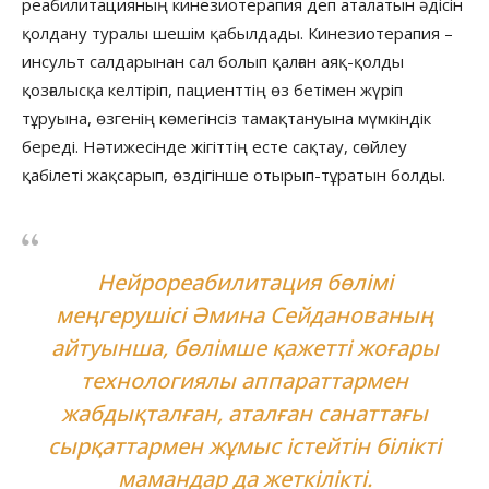
реабилитацияның кинезиотерапия деп аталатын әдісін
қолдану туралы шешім қабылдады. Кинезиотерапия –
инсульт салдарынан сал болып қалған аяқ-қолды
қозғалысқа келтіріп, пациенттің өз бетімен жүріп
тұруына, өзгенің көмегінсіз тамақтануына мүмкіндік
береді. Нәтижесінде жігіттің есте сақтау, сөйлеу
қабілеті жақсарып, өздігінше отырып-тұратын болды.
Нейрореабилитация бөлімі
меңгерушісі Әмина Сейданованың
айтуынша, бөлімше қажетті жоғары
технологиялы аппараттармен
жабдықталған, аталған санаттағы
сырқаттармен жұмыс істейтін білікті
мамандар да жеткілікті.