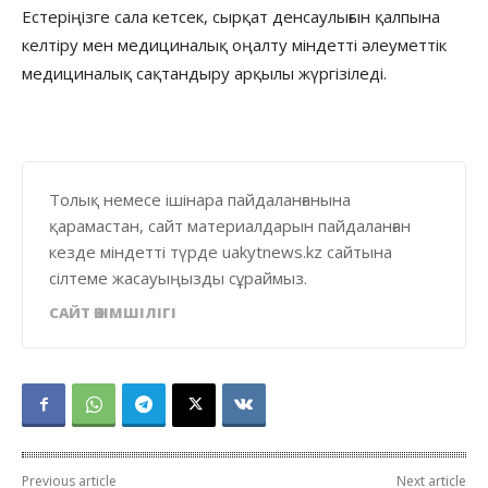
Естеріңізге сала кетсек, сырқат денсаулығын қалпына
келтіру мен медициналық оңалту міндетті әлеуметтік
медициналық сақтандыру арқылы жүргізіледі.
Толық немесе ішінара пайдаланғанына
қарамастан, сайт материалдарын пайдаланған
кезде міндетті түрде uakytnews.kz сайтына
сілтеме жасауыңызды сұраймыз.
САЙТ ӘКІМШІЛІГІ
Previous article
Next article