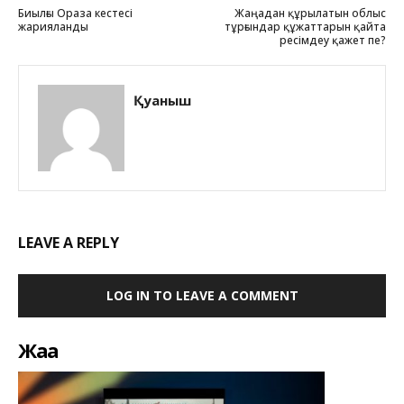
Биылғы Ораза кестесі
Жаңадан құрылатын облыс
жарияланды
тұрғындар құжаттарын қайта
ресімдеу қажет пе?
Қуаныш
LEAVE A REPLY
LOG IN TO LEAVE A COMMENT
Жаңа