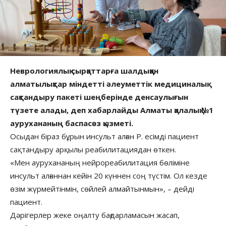
Неврологиялық сырқаттарға шалдыққан
алматылықтар міндетті әлеуметтік медициналық
сақтандыру пакеті шеңберінде денсаулығын
түзете алады, деп хабарлайды Алматы қалалық №1
аурухананың баспасөз қызметі.
Осыдан біраз бұрын инсульт алған Р. есімді пациент
сақтандыру арқылы реабилитациядан өткен.
«Мен аурухананың нейрореабилитация бөліміне
инсульт алғаннан кейін 20 күннен соң түстім. Ол кезде
өзім жүрмейтінмін, сөйлей алмайтынмын», – дейді
пациент.
Дәрігерлер жеке оңалту бағдарламасын жасап,