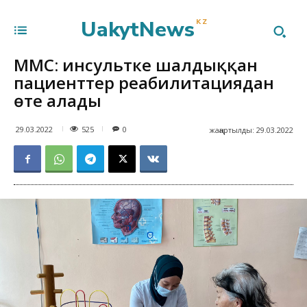
UakytNews
KZ
МӘМС: инсультке шалдыққан
пациенттер реабилитациядан
өте алады
525
29.03.2022
0
жаңартылды:
29.03.2022