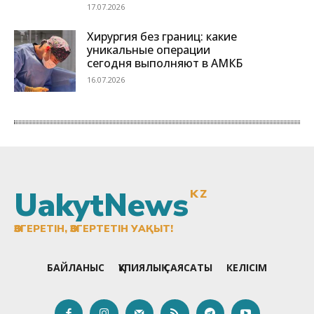
UakytNews
KZ
ӨЗГЕРЕТІН, ӨЗГЕРТЕТІН УАҚЫТ!
БАЙЛАНЫС
ҚҰПИЯЛЫҚ САЯСАТЫ
КЕЛІСІМ