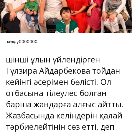
көшіру0000000
Үшінші ұлын үйлендірген
Гүлзира Айдарбекова тойдан
кейінгі әсерімен бөлісті. Ол
отбасына тілеулес болған
барша жандарға алғыс айтты.
Жазбасында келіндерін қалай
тәрбиелейтінін сөз етті, деп