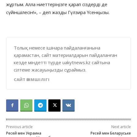
жұртым. Алла ниеттеріңізге қарап сіздерді де
сүйіншілесін!», – деп жазды Гүлзира Үсенқызы.
Толық немесе ішінара пайдаланғанына
қарамастан, сайт материалдарын пайдаланған
кезде міндетті түрде uakytnews.kz сайтына
сілтеме жасауыңызды сұраймыз.
САЙТ ӘКІМШІЛІГІ
Previous article
Next article
Ресей мен Украина
Ресей мен Беларуське