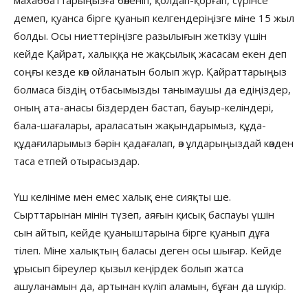
демеп, қуанса бірге қуанып келгендеріңізге міне 15 жыл
болды. Осы ниеттеріңізге разылығын жеткізу үшін
кейде Қайрат, халыққа не жақсылық жасасам екен деп
соңғы кезде көп ойланатын болып жүр. Қайраттарыңыз
болмаса біздің отбасымызды танымаушы да едіңіздер,
оның ата-анасы біздерден бастап, бауыр-келіндері,
бала-шағалары, араласатын жақындарымыз, құда-
құдағиларымыз бәрін қадағалап, өз ұлдарыңыздай көзден
таса етпей отырасыздар.
Үш келініме мен емес халық ене сияқты ше.
Сырттарынан мінін түзеп, аяғын қисық баспауы үшін
сын айтып, кейде қуаныштарына бірге қуанып дұға
тілеп. Міне халықтың баласы деген осы шығар. Кейде
ұрысып біреулер қызыл кеңірдек болып жатса
ашуланамын да, артынан күліп аламын, бұған да шүкір.