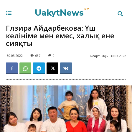
UakytNews
KZ
Гүлзира Айдарбекова: Үш
келініме мен емес, халық ене
сияқты
687
30.03.2022
0
жаңартылды:
30.03.2022