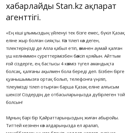
хабарлайды
Stan.kz
ақпарат
агенттігі.
«Ең кіші ұлымыздың үйленуі тек бізге емес, бүкіл Қазақ
еліне жыр болған сияқты. Көп тілегі көл деген,
тілектеріңізді де Алла қабыл етіп, өзімнен аумай қалған
үш келініммен суреттерімізбен бөлісіп қояйын. Айттым
ғой сіздерге, ең бастысы 4 көзіміз түгел амандықта
болсақ, қалғаны ақылмен бола береді деп. Бізбен бірге
қуанышымызға ортақ болып, телефонға үңіліп,
тілеуімізді тілеп отырған барша Қазақ еліне алғысым
шексіз! Сіздердің де отбасыларыңызда дүбірлеген той
болсын!
Мұның бәрі бір Қайраттарыңыздың жиған абыройы.
Титтей кезінен көз алдарыңызда ел аралап,
махаббаттарыңызға бөленіп, қолдап-қорғап, сүрінсе