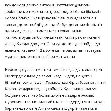
Кейде келіндеріме айтамын, қаттырақ ұрыссам
керісінше мені жақсы көріңдер, көшедегі басқа бір келін
болса басымды қатырмаушы едім “Өзіңдікі өзегінен
тепсең де кетпейді” дегендей, бұл деген менің өзімнің
адамым деген сеніммен менің ұрпағымның
жалғастырушысы болғандықтан, қаттырақ айтқаным
деп қабылдаңдар деп. Өзім күнделікті ұрыспайды да
екенмін, жылына 1-2 мәрте қаттырақ айтып тастауым
мүмкін, шектен шығып бара жатса ғана.
Нүрекең жүр, сен мені хит емес ит қылдың, емін-еркін
бір жерде отыра да алмай қалдық деп, не деген
бітпейтін өсек-аяң деп. Толыққанды бір отбасының, яғни
Қайрат ұлдарыңыздың қаймағы бұзылмаған жанұя
болуына себепкер болып жүрген сіздерге аналық
жүрегіммен алғысымды айтамын. Сіздердің мына өмірде
бар екендеріңізге Аллаға сансыз шүкір өз қазағым, өз