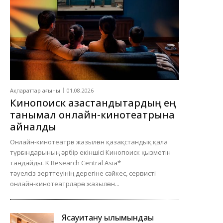
Ақпараттар ағыны
01.08.2026
Кинопоиск қазақстандықтардың ең
танымал онлайн-кинотеатрына
айналды
Онлайн-кинотеатрға жазылған қазақстандық қала
тұрғындарының әрбір екіншісі Кинопоиск қызметін
таңдайды. K Research Central Asia*
тәуелсіз зерттеуінің дерегіне сәйкес, сервисті
онлайн-кинотеатрларға жазылған...
Ясауитану ғылымындағы