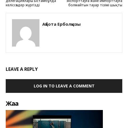
делегациялары Ыстамбұлда
экспорттауға және импорттауға
келіссөздер жүргізді
болмайтын тауар тізімі шықты
Ақбота Ерболқызы
LEAVE A REPLY
LOG IN TO LEAVE A COMMENT
Жаңа