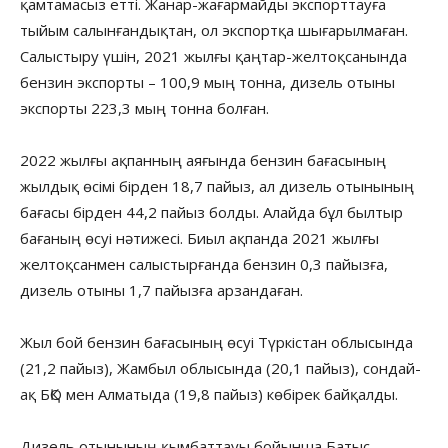
қамтамасыз етті. Жанар-жағармайды экспорттауға
тыйым салынғандықтан, ол экспортқа шығарылмаған.
Салыстыру үшін, 2021 жылғы қаңтар-желтоқсанында
бензин экспорты – 100,9 мың тонна, дизель отыны
экспорты 223,3 мың тонна болған.
2022 жылғы ақпанның аяғында бензин бағасының
жылдық өсімі бірден 18,7 пайыз, ал дизель отынының
бағасы бірден 44,2 пайыз болды. Алайда бұл былтыр
бағаның өсуі нәтижесі. Биыл ақпанда 2021 жылғы
желтоқсанмен салыстырғанда бензин 0,3 пайызға,
дизель отыны 1,7 пайызға арзандаған.
Жыл бой бензин бағасының өсуі Түркістан облысында
(21,2 пайыз), Жамбыл облысында (20,1 пайыз), сондай-
ақ БҚО мен Алматыда (19,8 пайыз) көбірек байқалды.
Дизель отынының қымбаттауы бойынша Батыс