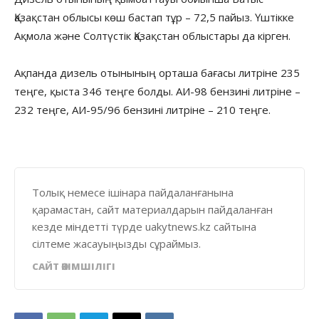
Қазақстан облысы көш бастап тұр – 72,5 пайыз. Үштікке
Ақмола және Солтүстік Қазақстан облыстары да кірген.
Ақпанда дизель отынының орташа бағасы литріне 235
теңге, қыста 346 теңге болды. АИ-98 бензині литріне –
232 теңге, АИ-95/96 бензині литріне – 210 теңге.
Толық немесе ішінара пайдаланғанына
қарамастан, сайт материалдарын пайдаланған
кезде міндетті түрде uakytnews.kz сайтына
сілтеме жасауыңызды сұраймыз.
САЙТ ӘКІМШІЛІГІ