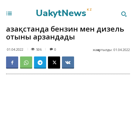
UakytNews
KZ
Қазақстанда бензин мен дизель
отыны арзандады
506
01.04.2022
0
жаңартылды:
01.04.2022