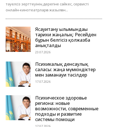
тәуелсіз зерттеуінің дерегіне сәйкес, сервисті
онлайн-кинотеатрларға жазылған...
Ясауитану ғылымындағы
тарихи жаңалық: Ресейден
бұрын белгісіз қолжазба
анықталды
23.07.2026
Психикалық денсаулық
саласы: жаңа мүмкіндіктер
мен заманауи тәсілдер
17.07.2026
Психическое здоровье
региона: новые
возможности, современные
подходы и развитие
системы помощи
17.07.2026