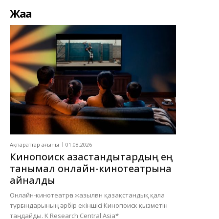
Жаңа
Ақпараттар ағыны
01.08.2026
Кинопоиск қазақстандықтардың ең
танымал онлайн-кинотеатрына
айналды
Онлайн-кинотеатрға жазылған қазақстандық қала
тұрғындарының әрбір екіншісі Кинопоиск қызметін
таңдайды. K Research Central Asia*