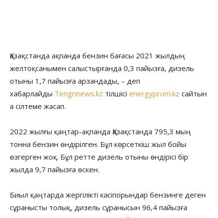
Қазақстанда ақпанда бензин бағасы 2021 жылдың
желтоқсанымен салыстырғанда 0,3 пайызға, дизель
отыны 1,7 пайызға арзандады, – деп
хабарлайды
Tengrinews.kz
тілшісі
energyprom.kz
сайтын
а сілтеме жасап.
2022 жылғы қаңтар-ақпанда Қазақстанда 795,3 мың
тонна бензин өндірілген. Бұл көрсеткіш жыл бойы
өзгерген жоқ. Бұл ретте дизель отыны өндірісі бір
жылда 9,7 пайызға өскен.
Биыл қаңтарда жергілікті кәсіпорындар бензинге деген
сұранысты толық, дизель сұранысын 96,4 пайызға