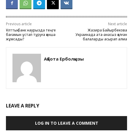
Previous article
Next article
Ұлттық банк наурызда теңге
Жазира Байырбекова
бағамын ұстап тұруға қанша
Украинада ата-анасыз қалған
жұмсады?
балаларды асырап алмақ
Ақбота Ерболқызы
LEAVE A REPLY
LOG IN TO LEAVE A COMMENT