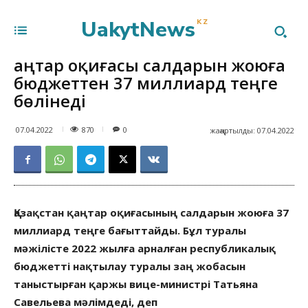
UakytNews
KZ
Қаңтар оқиғасы салдарын жоюға
бюджеттен 37 миллиард теңге
бөлінеді
870
07.04.2022
0
жаңартылды:
07.04.2022
Қазақстан қаңтар оқиғасының салдарын жоюға 37
миллиард теңге бағыттайды. Бұл туралы
мәжілісте 2022 жылға арналған республикалық
бюджетті нақтылау туралы заң жобасын
таныстырған қаржы вице-министрі Татьяна
Савельева мәлімдеді, деп