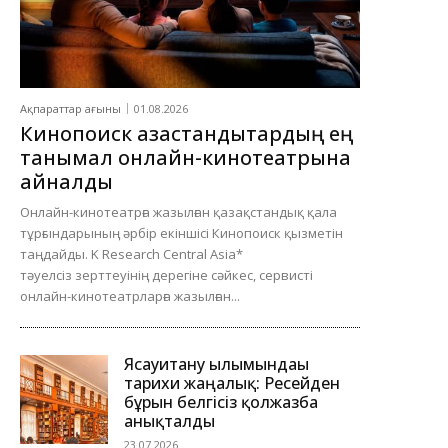
Ақпараттар ағыны
01.08.2026
Кинопоиск қазақстандықтардың ең
танымал онлайн-кинотеатрына
айналды
Онлайн-кинотеатрға жазылған қазақстандық қала
тұрғындарының әрбір екіншісі Кинопоиск қызметін
таңдайды. K Research Central Asia*
тәуелсіз зерттеуінің дерегіне сәйкес, сервисті
онлайн-кинотеатрларға жазылған...
Ясауитану ғылымындағы
тарихи жаңалық: Ресейден
бұрын белгісіз қолжазба
анықталды
23.07.2026