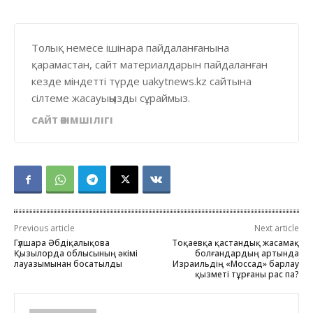
Толық немесе ішінара пайдаланғанына
қарамастан, сайт материалдарын пайдаланған
кезде міндетті түрде uakytnews.kz сайтына
сілтеме жасауыңызды сұраймыз.
САЙТ ӘКІМШІЛІГІ
Previous article
Next article
Гүлшара Әбдіқалықова
Тоқаевқа қастандық жасамақ
Қызылорда облысының әкімі
болғандардың артында
лауазымынан босатылды
Израильдің «Моссад» барлау
қызметі тұрғаны рас па?