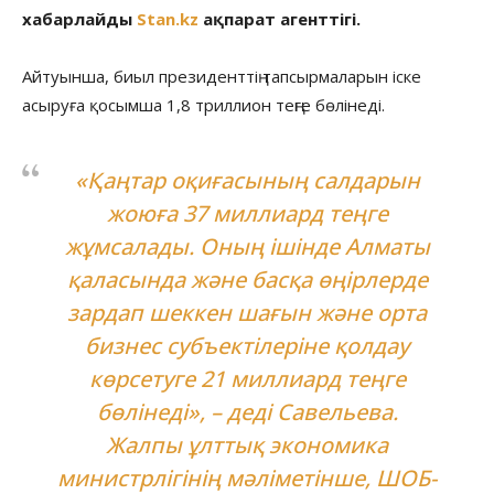
хабарлайды
Stan.kz
ақпарат агенттігі.
Айтуынша, биыл президенттің тапсырмаларын іске
асыруға қосымша 1,8 триллион теңге бөлінеді.
«Қаңтар оқиғасының салдарын
жоюға 37 миллиард теңге
жұмсалады. Оның ішінде Алматы
қаласында және басқа өңірлерде
зардап шеккен шағын және орта
бизнес субъектілеріне қолдау
көрсетуге 21 миллиард теңге
бөлінеді», – деді Савельева.
Жалпы ұлттық экономика
министрлігінің мәліметінше, ШОБ-