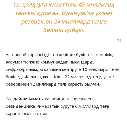
ты қолдауға қажеттілік 45 миллиард
теңгені құраған. Бұған дейін үкімет
резервінен 24 миллиард теңге
бөлініп қойды.
Ал жаппай тәртіпсіздіктер кезінде бүлінген әкімшілік,
әлеуметтік және коммуналдық нысандарды,
инфрақұрылымды қалпына келтіруге 10 миллиард теңге
бөлінеді. Жалпы қажеттілік – 22 миллиард теңге, үкімет
резервінен 12 миллиард теңге қарастырылған.
Сондай-ақ Алматы қаласындағы президент
резиденциясы ғимаратын сүруге 6 миллиард теңге
қарастырылып отыр.