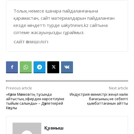
Толық немесе ішінара пайдаланғанына
қарамастан, сайт материалдарын пайдаланған
кезде міндетті түрде uakytnews.kz сайтына
сілтеме жасауыңызды сұраймыз.
САЙТ ӘКІМШІЛІГІ
Previous article
Next article
«Кәрім Мәсімовтің тұсында
Индустрия министрі жеңіл көлік
айтыстың эфирден көрсетілуіне
бағасының не себепті
тыйым салынды» – Дәулеткерей
қымбаттағанын айтты
Кәпұлы
Қуаныш