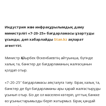
Индустрия және инфрақұрылымдық даму
министрлігі «7-20-25» бағдарламасы ұзартуды
ұсынды, деп хабарлайды
Stan.kz
ақпарат
агенттігі.
Министр Қайырбек Өскенбаевтің айтуынша, бүгінде
халық та, банктер де бағдарламаның жалғасқанын
қолдап отыр.
«7-20-25″ бағдарламасы аяқталуға таяу. Бірақ халық та,
банктер де бұл бағдарламаны ары қарай жалғастыруды
ұсынып отыр. Біз де ол мәселені көтеріп, ұлттық банкке
өз ұсыныстарымызды беріп жатырмыз. Бірақ қандай