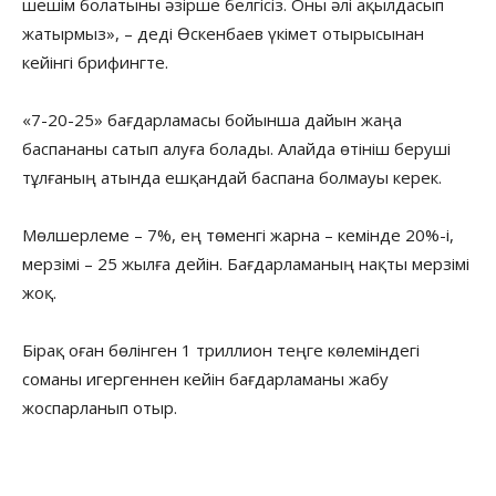
шешім болатыны әзірше белгісіз. Оны әлі ақылдасып
жатырмыз», – деді Өскенбаев үкімет отырысынан
кейінгі брифингте.
«7-20-25» бағдарламасы бойынша дайын жаңа
баспананы сатып алуға болады. Алайда өтініш беруші
тұлғаның атында ешқандай баспана болмауы керек.
Мөлшерлеме – 7%, ең төменгі жарна – кемінде 20%-і,
мерзімі – 25 жылға дейін. Бағдарламаның нақты мерзімі
жоқ.
Бірақ оған бөлінген 1 триллион теңге көлеміндегі
соманы игергеннен кейін бағдарламаны жабу
жоспарланып отыр.