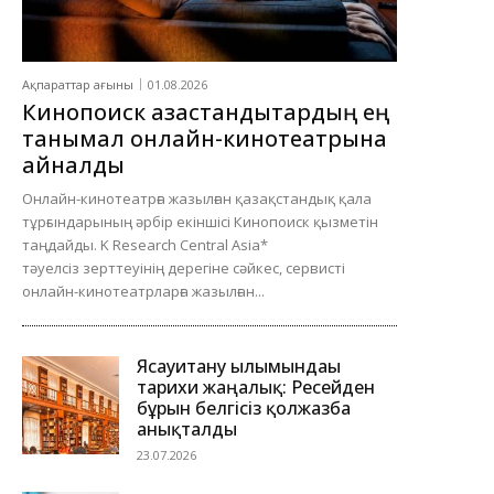
Ақпараттар ағыны
01.08.2026
Кинопоиск қазақстандықтардың ең
танымал онлайн-кинотеатрына
айналды
Онлайн-кинотеатрға жазылған қазақстандық қала
тұрғындарының әрбір екіншісі Кинопоиск қызметін
таңдайды. K Research Central Asia*
тәуелсіз зерттеуінің дерегіне сәйкес, сервисті
онлайн-кинотеатрларға жазылған...
Ясауитану ғылымындағы
тарихи жаңалық: Ресейден
бұрын белгісіз қолжазба
анықталды
23.07.2026