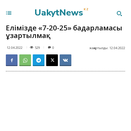
UakytNews
KZ
Елімізде «7-20-25» бағдарламасы
ұзартылмақ
529
12.04.2022
0
жаңартылды:
12.04.2022